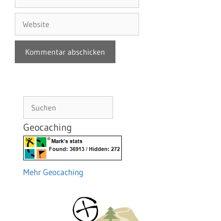
Mail-
Adresse
Website
Suchen
Geocaching
Mehr Geocaching