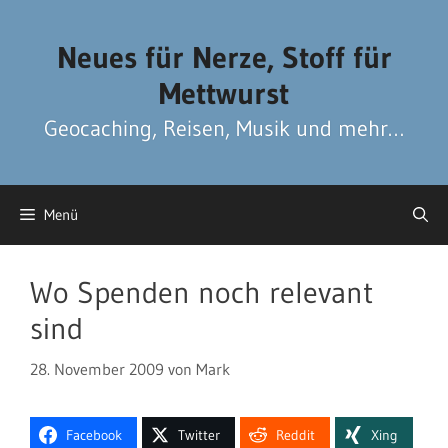
Zum
Zum
Inhalt
Inhalt
Neues für Nerze, Stoff für
springen
springen
Mettwurst
Geocaching, Reisen, Musik und mehr…
Menü
Wo Spenden noch relevant
sind
28. November 2009
von
Mark
Facebook
Twitter
Reddit
Xing