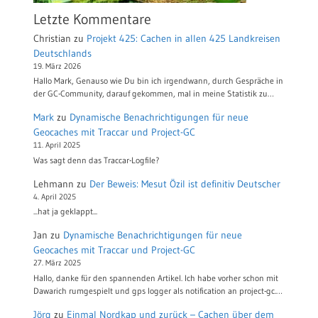
Letzte Kommentare
Christian
zu
Projekt 425: Cachen in allen 425 Landkreisen
Deutschlands
19. März 2026
Hallo Mark, Genauso wie Du bin ich irgendwann, durch Gespräche in
der GC-Community, darauf gekommen, mal in meine Statistik zu…
Mark
zu
Dynamische Benachrichtigungen für neue
Geocaches mit Traccar und Project-GC
11. April 2025
Was sagt denn das Traccar-Logfile?
Lehmann
zu
Der Beweis: Mesut Özil ist definitiv Deutscher
4. April 2025
...hat ja geklappt...
Jan
zu
Dynamische Benachrichtigungen für neue
Geocaches mit Traccar und Project-GC
27. März 2025
Hallo, danke für den spannenden Artikel. Ich habe vorher schon mit
Dawarich rumgespielt und gps logger als notification an project-gc.…
Jörg
zu
Einmal Nordkap und zurück – Cachen über dem