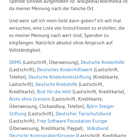
Spende sinnvoll aufgehoben ist. Wikipedia/Wikimedia ist
da meiner Meinung nach der falsche Ort.
Und wem soll ich mein Geld dann geben? Ich will mal
versuchen, eine Liste von Instutitionen zu erstellen, die
es meiner Meinung nach wert sind, Spenden zu
empfangen. Natürlich absolut ohne Anspruch auf
Vollständigkeit.
DKMS
(Lastschrift, Überweisung),
Deutsche Kinderhilfe
(Lastschrift),
Deutsches Kinderhilfswerk
(Lastschrift,
Telefon),
Deutsche Kinderkrebsstiftung
(Kreditkarte,
Lastschrift),
Deutsche Krebshilfe
(Lastschrift,
Kreditkarte),
Brot für die Welt
(Lastschrift, Kreditkarte),
Ärzte ohne Grenzen
(Lastschrift, Kreditkarte,
Überweisung, Clickandbuy, Telefon),
Björn Steiger
Stiftung
(Lastschrift),
Deutscher Tierschutzbund
(Lastschrift),
Free Software Foundation Europe
(Überweisung, Kreditkarte, Paypal),
Volksbund
Deutsche Kriegsgräberfürsorge
(Lastschrift, Kreditkarte,