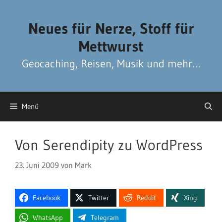
Zum
Zum
Inhalt
Inhalt
Neues für Nerze, Stoff für
springen
springen
Mettwurst
Geocaching, Reisen, Musik und mehr…
Menü
Von Serendipity zu WordPress
23. Juni 2009
von
Mark
Facebook
Twitter
Reddit
Xing
WhatsApp
Telegram