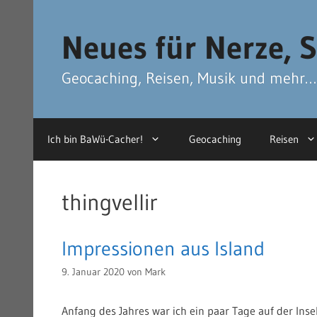
Zum
Zum
Inhalt
Inhalt
Neues für Nerze, S
springen
springen
Geocaching, Reisen, Musik und mehr…
Ich bin BaWü-Cacher!
Geocaching
Reisen
thingvellir
Impressionen aus Island
9. Januar 2020
von
Mark
Anfang des Jahres war ich ein paar Tage auf der Inse