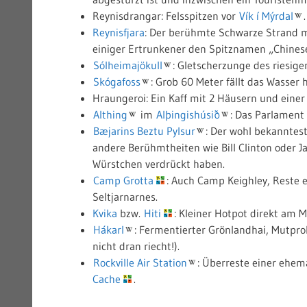
Reynisdrangar: Felsspitzen vor
Vík í Mýrdal
.
Reynisfjara
: Der berühmte Schwarze Strand m
einiger Ertrunkener den Spitznamen „Chine
Sólheimajökull
: Gletscherzunge des riesig
Skógafoss
: Grob 60 Meter fällt das Wasser hi
Hraungeroi: Ein Kaff mit 2 Häusern und einer 
Althing
im
Alþingishúsið
: Das Parlament
Bæjarins Beztu Pylsur
: Der wohl bekanntes
andere Berühmtheiten wie Bill Clinton oder 
Würstchen verdrückt haben.
Camp Grotta
: Auch Camp Keighley, Reste 
Seltjarnarnes.
Kvika
bzw.
Hiti
: Kleiner Hotpot direkt am M
Hákarl
: Fermentierter Grönlandhai, Mutpro
nicht dran riecht!).
Rockville Air Station
: Überreste einer ehem
Cache
.