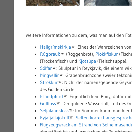
Weitere Informationen zu dem, was man auf den Foto
Hallgrímskirkja
: Eines der Wahrzeichen von 
Rúgbrauð
(Roggenbrot),
Plokkfiskur
(Fisch
(Trockenfisch) und
Kjötsúpa
(Fleischsuppe).
Sólfar
: Skulptur in Reykjavik, die einem W
Þingvellir
: Grabenbruchzone zweier tektonisc
Strokkur
: Nicht der namensgebende Geysir, 
des Golden Circle.
Islandpferd
: Eigentlich kein Pony, dafür mi
Gullfoss
: Der goldene Wasserfall, Teil des Go
Seljalandsfoss
: Im Sommer kann man hier h
Eyjafjallajökull
:
Selten korrekt ausgesproch
Flugzeugwrack am Strand von Solheimasand
abgestürzt ist und inzwischen ein Touristenm