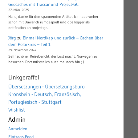
Geocaches mit Traccar und Project-GC
27. März 2025
Hallo, danke für den spannenden Artikel. Ich habe vorher
schon mit Dawarich rumgespielt und gps logger als
notification an project-gc.…
Jörg
zu
Einmal Nordkap und zurück – Cachen über
dem Polarkreis – Teil 1
29. November 2024
Sehr schöner Reisebericht, der Lust macht, Norwegen zu
besuchen. Dort müsste ich auch mal noch hin ;-)
Linkgeraffel
Übersetzungen - Übersetzungsbüro
Kronsbein - Deutsch, Französisch,
Portugiesisch - Stuttgart
Wishlist
Admin
Anmelden
Eintrags-Feed