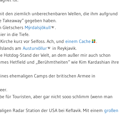
it den ziemlich unberechenbaren Wellen, die ihm aufgrund
se Takeaway“ gegeben haben.
en Gletschers
Mýrdalsjökull
.
er in die Tiefe.
Kirche kurz vor Selfoss. Ach, und
einem Cache
.
 Islands am
Austurvöllur
in Reykjavik.
te Hotdog-Stand der Welt, an dem außer mir auch schon
James Hetfield und „Berühmtheiten“ wie Kim Kardashian ihre
eines ehemaligen Camps der britischen Armee in
eer.
be für Touristen, aber gar nicht sooo schlimm (wenn man
aligen Radar Station der USA bei Keflavik. Mit einem
großen