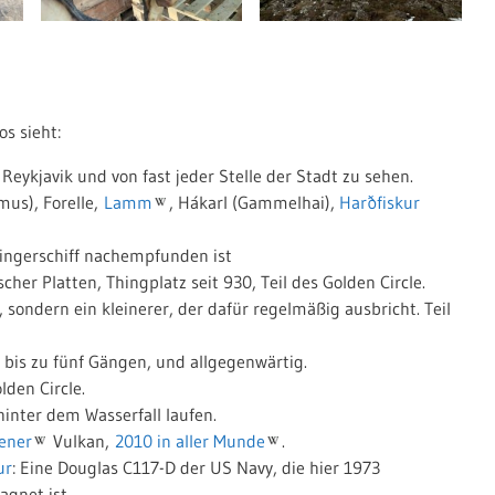
s sieht:
Reykjavik und von fast jeder Stelle der Stadt zu sehen.
mus), Forelle,
Lamm
, Hákarl (Gammelhai),
Harðfiskur
ikingerschiff nachempfunden ist
her Platten, Thingplatz seit 930, Teil des Golden Circle.
sondern ein kleinerer, der dafür regelmäßig ausbricht. Teil
t bis zu fünf Gängen, und allgegenwärtig.
lden Circle.
inter dem Wasserfall laufen.
ener
Vulkan,
2010 in aller Munde
.
ur
: Eine Douglas C117-D der US Navy, die hier 1973
agnet ist.