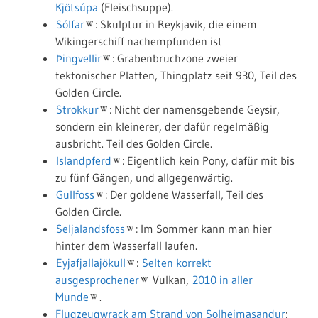
Kjötsúpa
(Fleischsuppe).
Sólfar
: Skulptur in Reykjavik, die einem
Wikingerschiff nachempfunden ist
Þingvellir
: Grabenbruchzone zweier
tektonischer Platten, Thingplatz seit 930, Teil des
Golden Circle.
Strokkur
: Nicht der namensgebende Geysir,
sondern ein kleinerer, der dafür regelmäßig
ausbricht. Teil des Golden Circle.
Islandpferd
: Eigentlich kein Pony, dafür mit bis
zu fünf Gängen, und allgegenwärtig.
Gullfoss
: Der goldene Wasserfall, Teil des
Golden Circle.
Seljalandsfoss
: Im Sommer kann man hier
hinter dem Wasserfall laufen.
Eyjafjallajökull
:
Selten korrekt
ausgesprochener
Vulkan,
2010 in aller
Munde
.
Flugzeugwrack am Strand von Solheimasandur
: