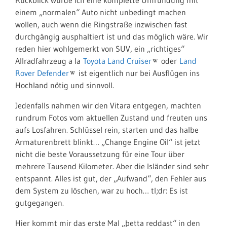
Rückblick würde ich eine komplette Umrundung mit
einem „normalen“ Auto nicht unbedingt machen
wollen, auch wenn die Ringstraße inzwischen fast
durchgängig ausphaltiert ist und das möglich wäre. Wir
reden hier wohlgemerkt von SUV, ein „richtiges“
Allradfahrzeug a la
Toyota Land Cruiser
oder
Land
Rover Defender
ist eigentlich nur bei Ausflügen ins
Hochland nötig und sinnvoll.
Jedenfalls nahmen wir den Vitara entgegen, machten
rundrum Fotos vom aktuellen Zustand und freuten uns
aufs Losfahren. Schlüssel rein, starten und das halbe
Armaturenbrett blinkt… „Change Engine Oil“ ist jetzt
nicht die beste Voraussetzung für eine Tour über
mehrere Tausend Kilometer. Aber die Isländer sind sehr
entspannt. Alles ist gut, der „Aufwand“, den Fehler aus
dem System zu löschen, war zu hoch… tl;dr: Es ist
gutgegangen.
Hier kommt mir das erste Mal „þetta reddast“ in den