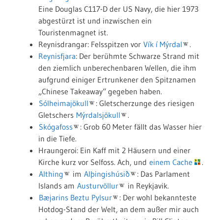
Eine Douglas C117-D der US Navy, die hier 1973
abgestürzt ist und inzwischen ein
Touristenmagnet ist.
Reynisdrangar: Felsspitzen vor
Vík í Mýrdal
.
Reynisfjara
: Der berühmte Schwarze Strand mit
den ziemlich unberechenbaren Wellen, die ihm
aufgrund einiger Ertrunkener den Spitznamen
„Chinese Takeaway“ gegeben haben.
Sólheimajökull
: Gletscherzunge des riesigen
Gletschers
Mýrdalsjökull
.
Skógafoss
: Grob 60 Meter fällt das Wasser hier
in die Tiefe.
Hraungeroi: Ein Kaff mit 2 Häusern und einer
Kirche kurz vor Selfoss. Ach, und
einem Cache
.
Althing
im
Alþingishúsið
: Das Parlament
Islands am
Austurvöllur
in Reykjavik.
Bæjarins Beztu Pylsur
: Der wohl bekannteste
Hotdog-Stand der Welt, an dem außer mir auch