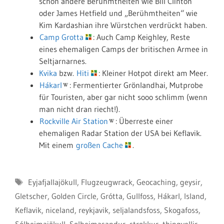
schon andere Berühmtheiten wie Bill Clinton
oder James Hetfield und „Berühmtheiten“ wie
Kim Kardashian ihre Würstchen verdrückt haben.
Camp Grotta
: Auch Camp Keighley, Reste
eines ehemaligen Camps der britischen Armee in
Seltjarnarnes.
Kvika
bzw.
Hiti
: Kleiner Hotpot direkt am Meer.
Hákarl
: Fermentierter Grönlandhai, Mutprobe
für Touristen, aber gar nicht sooo schlimm (wenn
man nicht dran riecht!).
Rockville Air Station
: Überreste einer
ehemaligen Radar Station der USA bei Keflavik.
Mit einem
großen Cache
.
Schlagwörter
Eyjafjallajökull
,
Flugzeugwrack
,
Geocaching
,
geysir
,
Gletscher
,
Golden Circle
,
Grótta
,
Gullfoss
,
Hákarl
,
Island
,
Keflavik
,
niceland
,
reykjavik
,
seljalandsfoss
,
Skogafoss
,