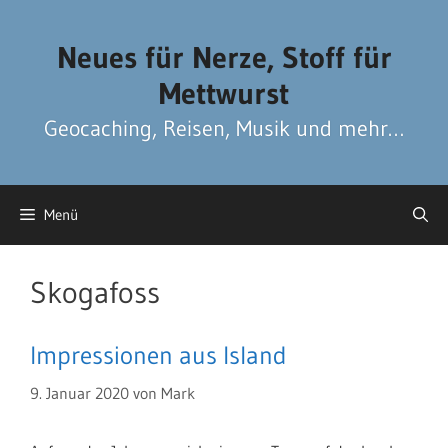
Zum
Zum
Inhalt
Inhalt
Neues für Nerze, Stoff für
springen
springen
Mettwurst
Geocaching, Reisen, Musik und mehr…
Menü
Skogafoss
Impressionen aus Island
9. Januar 2020
von
Mark