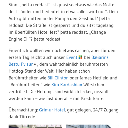
Sinn. „þetta reddast“ ist quasi so etwas wie das Motto
der Isländer und bedeutet in etwa „alles wird gut“. Dein
Auto gibt mitten in der Pampa den Geist auf? þetta
reddast. Die Straße ist gesperrt und du sitzt tagelang
im überfüllten Hotel fest? þetta reddast. „Change
Engine Oil“? þetta reddast.
Eigentlich wollten wir noch etwas cachen, aber für den
ersten Tag reicht auch unser
Event
bei
Bæjarins
Beztu Pylsur
, dem wahrscheinlich berühmtesten
Hotdog-Stand der Welt. Hier haben schon
Berühmtheiten wie
Bill Clinton
oder James Hetfield und
„Berühmtheiten“ wie
Kim Kardashian
Würstchen
verdrückt. Die Hotdogs sind wirklich lecker, gezahlt
werden kann – wie fast überall – mit Kreditkarte.
Übernachtung:
Grimur Hotel
, gut gelegen, 24/7 Zugang
dank Türcode.