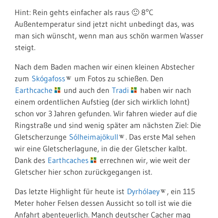
Hint: Rein gehts einfacher als raus 🙂 8°C
Außentemperatur sind jetzt nicht unbedingt das, was
man sich wünscht, wenn man aus schön warmen Wasser
steigt.
Nach dem Baden machen wir einen kleinen Abstecher
zum
Skógafoss
um Fotos zu schießen
. Den
Earthcache
und auch den
Tradi
haben wir nach
einem ordentlichen Aufstieg (der sich wirklich lohnt)
schon vor 3 Jahren gefunden. Wir fahren wieder auf die
Ringstraße und sind wenig später am nächsten Ziel: Die
Gletscherzunge
Sólheimajökull
. Das erste Mal sehen
wir eine Gletscherlagune, in die der Gletscher kalbt.
Dank des
Earthcaches
errechnen wir, wie weit der
Gletscher hier schon zurückgegangen ist.
Das letzte Highlight für heute ist
Dyrhólaey
, ein 115
Meter hoher Felsen dessen Aussicht so toll ist wie die
Anfahrt abenteuerlich. Manch deutscher Cacher mag