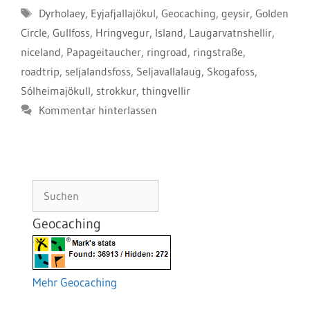
Schlagwörter
Dyrholaey
,
Eyjafjallajökul
,
Geocaching
,
geysir
,
Golden
Circle
,
Gullfoss
,
Hringvegur
,
Island
,
Laugarvatnshellir
,
niceland
,
Papageitaucher
,
ringroad
,
ringstraße
,
roadtrip
,
seljalandsfoss
,
Seljavallalaug
,
Skogafoss
,
Sólheimajökull
,
strokkur
,
thingvellir
Kommentar hinterlassen
Suchen
Geocaching
Mehr Geocaching