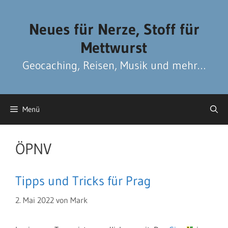
Zum
Zum
Inhalt
Inhalt
Neues für Nerze, Stoff für
springen
springen
Mettwurst
Geocaching, Reisen, Musik und mehr…
Menü
ÖPNV
Tipps und Tricks für Prag
2. Mai 2022
von
Mark