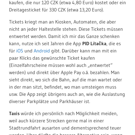
kaufen, die nur 120 CZK (etwa 4,80 Euro) kostet oder ein
Dreitagesticket für 330 CZK (etwa 13,20 Euro).
Tickets kriegt man an Kiosken, Automaten, die aber
nicht an jeder Haltestelle stehen. Diese Tickets müssen
entwertet werden. Damit ich mir das Ganze schenken
kann, nutze ich seit Jahren die App
PID Lítačka
, die es
für
iOS
und
Android
gibt. Darüber kann man mit ein
paar Klicks das gewünschte Ticket kaufen
(Einzelfahrscheine müssen wohl auch „entwertet“
werden) und direkt über Apple Pay o.ä. bezahlen. Man
sieht direkt, wo sich die Bahn, auf die man wartet oder
in der man sitzt, befindet, wo man umsteigen muss
usw. Die App zeigt übrigens auch an, wie die Auslastung
diverser Parkplätze und Parkhäuser ist.
Taxis
würde ich persönlich nach Möglichkeit meiden,
weil auch kürzere Strecken gerne mal in einer
Stadtrundfahrt ausarten und dementsprechend teuer
werden. Uber dürfte die bessere Alternative sein, wenn