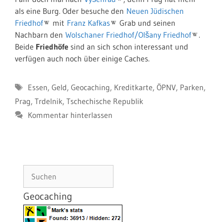
als eine Burg. Oder besuche den
Neuen Jüdischen
Friedhof
mit
Franz Kafkas
Grab und seinen
Nachbarn den
Wolschaner Friedhof/Olšany Friedhof
.
Beide
Friedhöfe
sind an sich schon interessant und
verfügen auch noch über einige Caches.
Schlagwörter
Essen
,
Geld
,
Geocaching
,
Kreditkarte
,
ÖPNV
,
Parken
,
Prag
,
Trdelnik
,
Tschechische Republik
Kommentar hinterlassen
Suchen
Geocaching