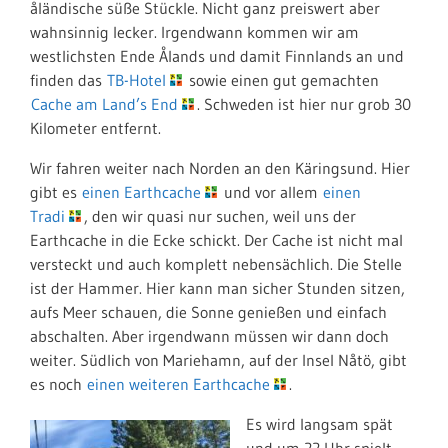
å
ländische süße Stückle. Nicht ganz preiswert aber
wahnsinnig lecker. Irgendwann kommen wir am
westlichsten Ende Ålands und damit Finnlands an und
finden das
TB-Hotel
sowie einen gut gemachten
Cache am Land’s End
. Schweden ist hier nur grob 30
Kilometer entfernt.
Wir fahren weiter nach Norden an den Käringsund. Hier
gibt es
einen Earthcache
und vor allem
einen
Tradi
, den wir quasi nur suchen, weil uns der
Earthcache in die Ecke schickt. Der Cache ist nicht mal
versteckt und auch komplett nebensächlich. Die Stelle
ist der Hammer. Hier kann man sicher Stunden sitzen,
aufs Meer schauen, die Sonne genießen und einfach
abschalten. Aber irgendwann müssen wir dann doch
weiter. Südlich von Mariehamn, auf der Insel
Nåtö
, gibt
es noch
einen weiteren Earthcache
.
Es wird langsam spät