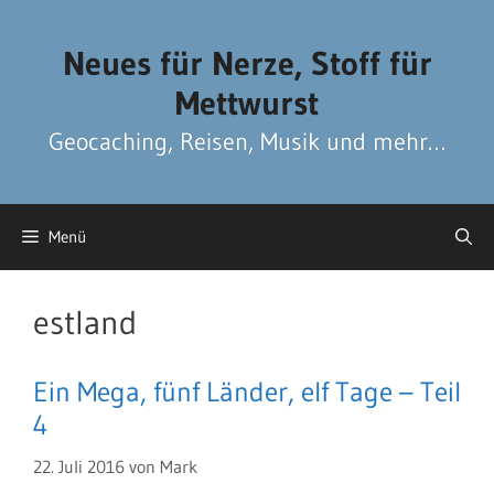
Zum
Zum
Inhalt
Inhalt
Neues für Nerze, Stoff für
springen
springen
Mettwurst
Geocaching, Reisen, Musik und mehr…
Menü
estland
Ein Mega, fünf Länder, elf Tage – Teil
4
22. Juli 2016
von
Mark