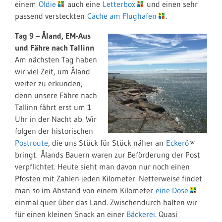
einem
Oldie
auch eine
Letterbox
und einen sehr
passend versteckten
Cache am Flughafen
.
Tag 9 – Åland, EM-Aus
und Fähre nach Tallinn
Am nächsten Tag haben
wir viel Zeit, um Åland
weiter zu erkunden,
denn unsere Fähre nach
Tallinn fährt erst um 1
Uhr in der Nacht ab. Wir
folgen der historischen
Postroute
, die uns Stück für Stück näher an
Eckerö
bringt. Ålands Bauern waren zur Beförderung der Post
verpflichtet. Heute sieht man davon nur noch einen
Pfosten mit Zahlen jeden Kilometer. Netterweise findet
man so im Abstand von einem Kilometer
eine Dose
einmal quer über das Land. Zwischendurch halten wir
für einen kleinen Snack an einer
Bäckerei
. Quasi