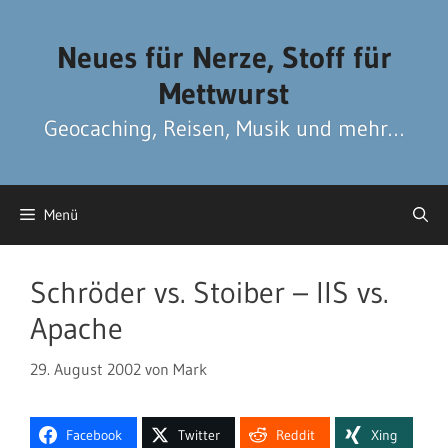
Zum
Zum
Inhalt
Inhalt
Neues für Nerze, Stoff für
springen
springen
Mettwurst
Geocaching, Reisen, Musik und mehr…
Menü
Schröder vs. Stoiber – IIS vs.
Apache
29. August 2002
von
Mark
Facebook
Twitter
Reddit
Xing