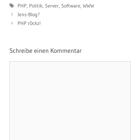
Schlagwörter
PHP
,
Politik
,
Server
,
Software
,
WWW
Jens-Blog?
PHP r0ckz!
Schreibe einen Kommentar
Kommentar