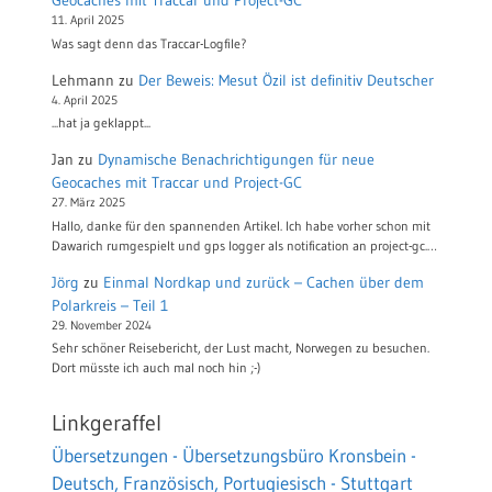
Geocaches mit Traccar und Project-GC
11. April 2025
Was sagt denn das Traccar-Logfile?
Lehmann
zu
Der Beweis: Mesut Özil ist definitiv Deutscher
4. April 2025
...hat ja geklappt...
Jan
zu
Dynamische Benachrichtigungen für neue
Geocaches mit Traccar und Project-GC
27. März 2025
Hallo, danke für den spannenden Artikel. Ich habe vorher schon mit
Dawarich rumgespielt und gps logger als notification an project-gc.…
Jörg
zu
Einmal Nordkap und zurück – Cachen über dem
Polarkreis – Teil 1
29. November 2024
Sehr schöner Reisebericht, der Lust macht, Norwegen zu besuchen.
Dort müsste ich auch mal noch hin ;-)
Linkgeraffel
Übersetzungen - Übersetzungsbüro Kronsbein -
Deutsch, Französisch, Portugiesisch - Stuttgart