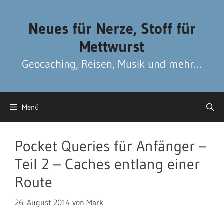
Zum
Zum
Inhalt
Inhalt
Neues für Nerze, Stoff für
springen
springen
Mettwurst
Geocaching, Reisen, Musik und mehr…
Menü
Pocket Queries für Anfänger –
Teil 2 – Caches entlang einer
Route
26. August 2014
von
Mark