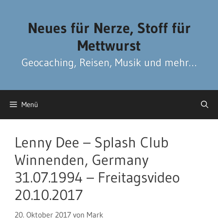
Zum
Zum
Inhalt
Inhalt
Neues für Nerze, Stoff für
springen
springen
Mettwurst
Geocaching, Reisen, Musik und mehr…
Menü
Lenny Dee – Splash Club
Winnenden, Germany
31.07.1994 – Freitagsvideo
20.10.2017
20. Oktober 2017
von
Mark