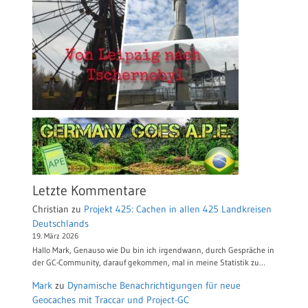
Letzte Kommentare
Christian
zu
Projekt 425: Cachen in allen 425 Landkreisen
Deutschlands
19. März 2026
Hallo Mark, Genauso wie Du bin ich irgendwann, durch Gespräche in
der GC-Community, darauf gekommen, mal in meine Statistik zu…
Mark
zu
Dynamische Benachrichtigungen für neue
Geocaches mit Traccar und Project-GC