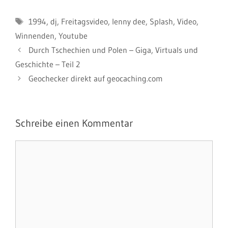
Schlagwörter
1994
,
dj
,
Freitagsvideo
,
lenny dee
,
Splash
,
Video
,
Winnenden
,
Youtube
Durch Tschechien und Polen – Giga, Virtuals und
Geschichte – Teil 2
Geochecker direkt auf geocaching.com
Schreibe einen Kommentar
Kommentar