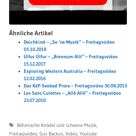
Ähnliche Artikel
Deichkind – „So ’ne Musik“ – Freitagsvideo
05.10.2018
Úlfur Úlfur – „Brennum Allt“ – Freitagsvideo
15.12.2017
Exploring Western Australia – Freitagsvideo
12.02.2016
Das KdF-Seebad Prora – Freitagsvideo 30.08.2013
Les Sans Culottes – „Allô Allô“ – Freitagsvideo
23.07.2010
Schlagwörter
Böhmische Knödel und scheene Musik
,
Freitagsvideo
,
Gus Backus
,
Video
,
Youtube