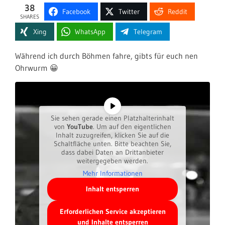
38
Facebook
Twitter
Reddit
SHARES
Xing
WhatsApp
Telegram
Während ich durch Böhmen fahre, gibts für euch nen
Ohrwurm 😀
Sie sehen gerade einen Platzhalterinhalt
von
YouTube
. Um auf den eigentlichen
Inhalt zuzugreifen, klicken Sie auf die
Schaltfläche unten. Bitte beachten Sie,
dass dabei Daten an Drittanbieter
weitergegeben werden.
Mehr Informationen
Inhalt entsperren
Erforderlichen Service akzeptieren
und Inhalte entsperren