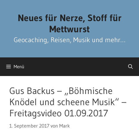
Zum
Zum
Inhalt
Inhalt
Neues für Nerze, Stoff für
springen
springen
Mettwurst
Geocaching, Reisen, Musik und mehr…
Menü
Gus Backus – „Böhmische
Knödel und scheene Musik“ –
Freitagsvideo 01.09.2017
1. September 2017
von
Mark