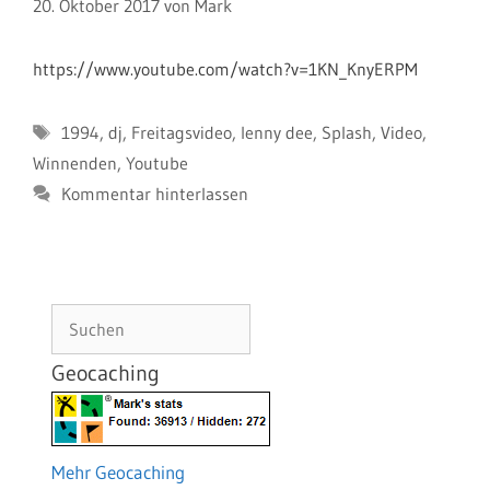
20. Oktober 2017
von
Mark
https://www.youtube.com/watch?v=1KN_KnyERPM
Schlagwörter
1994
,
dj
,
Freitagsvideo
,
lenny dee
,
Splash
,
Video
,
Winnenden
,
Youtube
Kommentar hinterlassen
Suchen
Geocaching
Mehr Geocaching