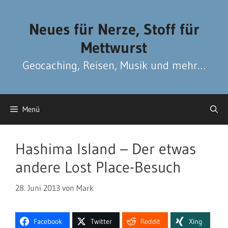
Zum
Zum
Inhalt
Inhalt
Neues für Nerze, Stoff für
springen
springen
Mettwurst
Geocaching, Reisen, Musik und mehr…
Menü
Hashima Island – Der etwas
andere Lost Place-Besuch
28. Juni 2013
von
Mark
Facebook
Twitter
Reddit
Xing