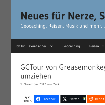
Zum
Zum
Inhalt
Inhalt
Neues für Nerze, S
springen
springen
Geocaching, Reisen, Musik und mehr…
Ich bin BaWü-Cacher!
Geocaching
Reisen
GCTour von Greasemonke
umziehen
1. November 2017
von
Mark
47
Facebook
Twitter
Reddit
SHARES