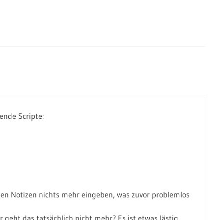
ende Scripte:
ei den Notizen nichts mehr eingeben, was zuvor problemlos
geht das tatsächlich nicht mehr? Es ist etwas lästig,