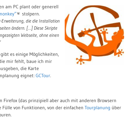
ren am PC plant oder generell
monkey“
stolpern.
rweiterung, die die Installation
seiten ändern. […] Diese Skripte
angezeigten Webseite, ohne einen
“
gibt es einige Möglichkeiten,
die mir fehlt, baue ich mir
 ausgeben, die Karte
enplanung eignet:
GCTour
.
 Firefox (das prinzipiell aber auch mit anderen Browsern
e Fülle von Funktionen, von der einfachen
Tourplanung
über
ouren.