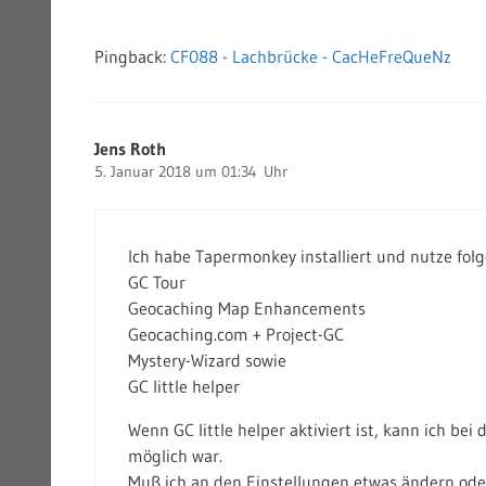
Pingback:
CF088 - Lachbrücke - CacHeFreQueNz
Jens Roth
5. Januar 2018 um 01:34 Uhr
Ich habe Tapermonkey installiert und nutze folg
GC Tour
Geocaching Map Enhancements
Geocaching.com + Project-GC
Mystery-Wizard sowie
GC little helper
Wenn GC little helper aktiviert ist, kann ich b
möglich war.
Muß ich an den Einstellungen etwas ändern oder 