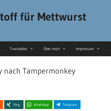
toff für Mettwurst
Trackables
Über mich
Impressum
y nach Tampermonkey
Xing
WhatsApp
Telegram