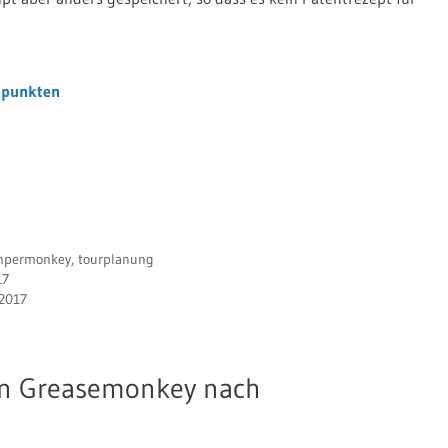
enpunkten
mpermonkey
,
tourplanung
17
.2017
n Greasemonkey nach