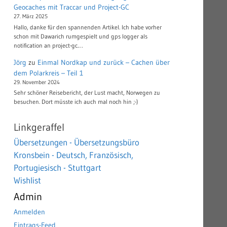
Geocaches mit Traccar und Project-GC
27. März 2025
Hallo, danke für den spannenden Artikel. Ich habe vorher
schon mit Dawarich rumgespielt und gps logger als
notification an project-gc.…
Jörg
zu
Einmal Nordkap und zurück – Cachen über
dem Polarkreis – Teil 1
29. November 2024
Sehr schöner Reisebericht, der Lust macht, Norwegen zu
besuchen. Dort müsste ich auch mal noch hin ;-)
Linkgeraffel
Übersetzungen - Übersetzungsbüro
Kronsbein - Deutsch, Französisch,
Portugiesisch - Stuttgart
Wishlist
Admin
Anmelden
Eintrags-Feed