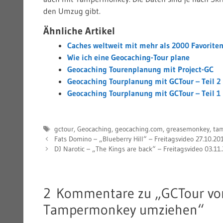
den Umzug gibt.
Ähnliche Artikel
Caches weltweit mit mehr als 2000 Favorit
Wie ich eine Geocaching-Tour plane
Geocaching Tourenplanung mit Project-GC
Geocaching Tourplanung mit GCTour – Teil 2
Geocaching Tourplanung mit GCTour – Teil 1
Schlagwörter
gctour
,
Geocaching
,
geocaching.com
,
greasemonkey
,
ta
Fats Domino – „Blueberry Hill“ – Freitagsvideo 27.10.20
DJ Narotic – „The Kings are back“ – Freitagsvideo 03.11
2 Kommentare zu „GCTour vo
Tampermonkey umziehen“