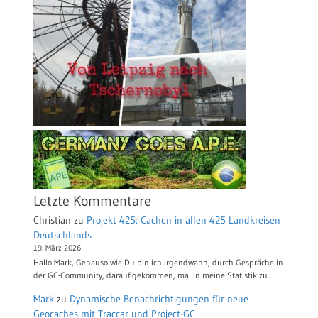
Letzte Kommentare
Christian
zu
Projekt 425: Cachen in allen 425 Landkreisen
Deutschlands
19. März 2026
Hallo Mark, Genauso wie Du bin ich irgendwann, durch Gespräche in
der GC-Community, darauf gekommen, mal in meine Statistik zu…
Mark
zu
Dynamische Benachrichtigungen für neue
Geocaches mit Traccar und Project-GC