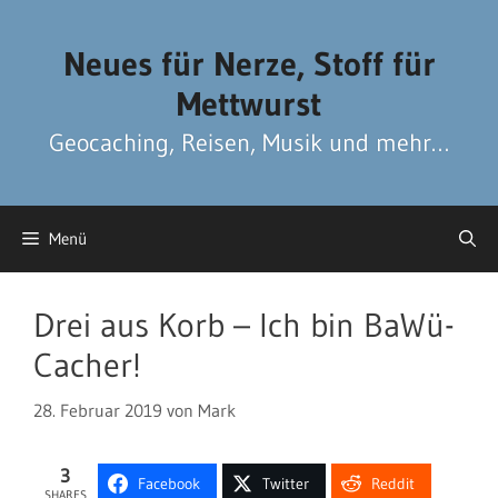
Zum
Zum
Inhalt
Inhalt
Neues für Nerze, Stoff für
springen
springen
Mettwurst
Geocaching, Reisen, Musik und mehr…
Menü
Drei aus Korb – Ich bin BaWü-
Cacher!
28. Februar 2019
von
Mark
3
Facebook
Twitter
Reddit
SHARES