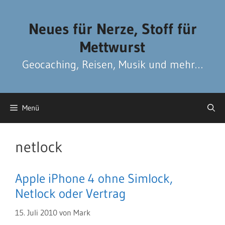
Zum
Zum
Inhalt
Inhalt
Neues für Nerze, Stoff für
springen
springen
Mettwurst
Geocaching, Reisen, Musik und mehr…
Menü
netlock
Apple iPhone 4 ohne Simlock,
Netlock oder Vertrag
15. Juli 2010
von
Mark