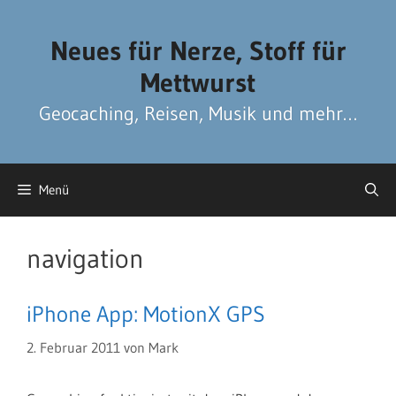
Zum
Zum
Inhalt
Inhalt
Neues für Nerze, Stoff für
springen
springen
Mettwurst
Geocaching, Reisen, Musik und mehr…
Menü
navigation
iPhone App: MotionX GPS
2. Februar 2011
von
Mark