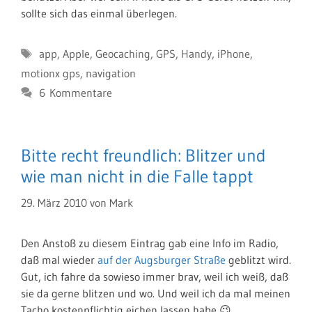
sollte sich das einmal überlegen.
Schlagwörter
app
,
Apple
,
Geocaching
,
GPS
,
Handy
,
iPhone
,
motionx gps
,
navigation
6 Kommentare
Bitte recht freundlich: Blitzer und
wie man nicht in die Falle tappt
29. März 2010
von
Mark
Den Anstoß zu diesem Eintrag gab eine Info im Radio,
daß mal wieder
auf der Augsburger Straße
geblitzt wird.
Gut, ich fahre da sowieso immer brav, weil ich weiß, daß
sie da gerne blitzen und wo. Und weil ich da mal meinen
Tacho kostenpflichtig eichen lassen habe 😉