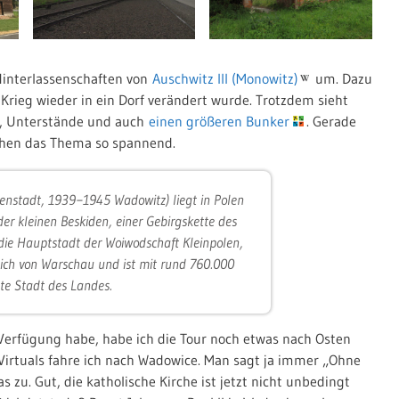
Hinterlassenschaften von
Auschwitz III (Monowitz)
um. Dazu
ieg wieder in ein Dorf verändert wurde. Trotzdem sieht
r, Unterstände und auch
einen größeren Bunker
. Gerade
chen das Thema so spannend.
uenstadt, 1939−1945 Wadowitz) liegt in Polen
er kleinen Beskiden, einer Gebirgskette des
die Hauptstadt der Woiwodschaft Kleinpolen,
ich von Warschau und ist mit rund 760.000
te Stadt des Landes.
Verfügung habe, habe ich die Tour noch etwas nach Osten
Virtuals fahre ich nach Wadowice. Man sagt ja immer „Ohne
s zu. Gut, die katholische Kirche ist jetzt nicht unbedingt