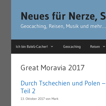
Zum
Zum
Inhalt
Inhalt
Neues für Nerze, S
springen
springen
Geocaching, Reisen, Musik und mehr…
Ich bin BaWü-Cacher!
Geocaching
Reisen
Great Moravia 2017
Durch Tschechien und Polen – 
Teil 2
13. Oktober 2017
von
Mark