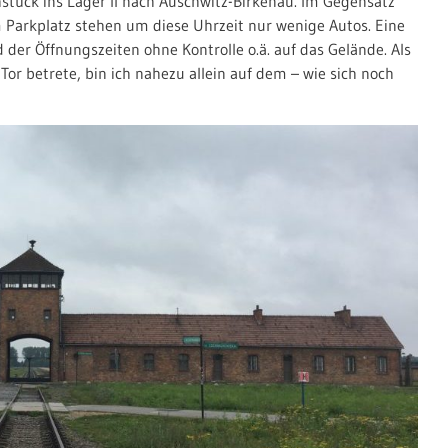
tück ins Lager II nach Auschwitz-Birkenau. Im Gegensatz
m Parkplatz stehen um diese Uhrzeit nur wenige Autos. Eine
d der Öffnungszeiten ohne Kontrolle o.ä. auf das Gelände. Als
or betrete, bin ich nahezu allein auf dem – wie sich noch