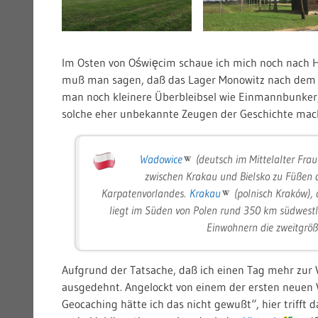
Im Osten von Oświęcim schaue ich mich noch nach 
muß man sagen, daß das Lager Monowitz nach dem Kr
man noch kleinere Überbleibsel wie Einmannbunke
solche eher unbekannte Zeugen der Geschichte ma
Wadowice
(deutsch im Mittelalter Fra
zwischen Krakau und Bielsko zu Füßen d
Karpatenvorlandes.
Krakau
(polnisch Kraków), 
liegt im Süden von Polen rund 350 km südwestl
Einwohnern die zweitgröß
Aufgrund der Tatsache, daß ich einen Tag mehr zur 
ausgedehnt. Angelockt von einem der ersten neuen 
Geocaching hätte ich das nicht gewußt“, hier trifft da