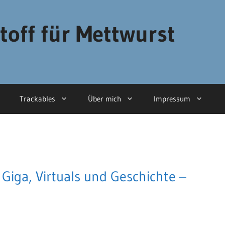
toff für Mettwurst
Trackables
Über mich
Impressum
Giga, Virtuals und Geschichte –