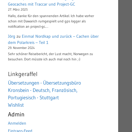
Geocaches mit Traccar und Project-GC
27. März 2025
Hallo, danke für den spannenden Artikel. Ich habe vorher
schon mit Dawarich rumgespielt und gps logger als
notification an project-gc.…
Jörg
zu
Einmal Nordkap und zurück – Cachen über
dem Polarkreis – Teil 1
29. November 2024
Sehr schöner Reisebericht, der Lust macht, Norwegen zu
besuchen. Dort müsste ich auch mal noch hin ;-)
Linkgeraffel
Übersetzungen - Übersetzungsbüro
Kronsbein - Deutsch, Französisch,
Portugiesisch - Stuttgart
Wishlist
Admin
Anmelden
Eintrags-Feed