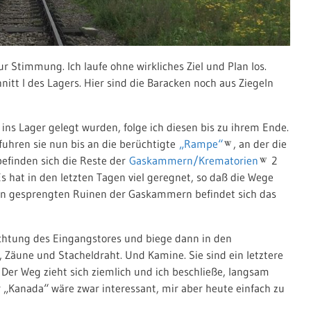
ur Stimmung. Ich laufe ohne wirkliches Ziel und Plan los.
hnitt I des Lagers. Hier sind die Baracken noch aus Ziegeln
 ins Lager gelegt wurden, folge ich diesen bis zu ihrem Ende.
 fuhren sie nun bis an die berüchtigte
„Rampe“
, an der die
befinden sich die Reste der
Gaskammern/Krematorien
2
Es hat in den letzten Tagen viel geregnet, so daß die Wege
den gesprengten Ruinen der Gaskammern befindet sich das
Richtung des Eingangstores und biege dann in den
, Zäune und Stacheldraht. Und Kamine. Sie sind ein letztere
 Der Weg zieht sich ziemlich und ich beschließe, langsam
 „Kanada“ wäre zwar interessant, mir aber heute einfach zu