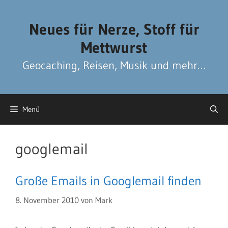
Zum
Zum
Inhalt
Inhalt
Neues für Nerze, Stoff für
springen
springen
Mettwurst
Geocaching, Reisen, Musik und mehr…
Menü
googlemail
Große Emails in Googlemail finden
8. November 2010
von
Mark