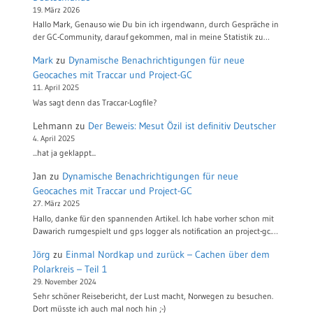
19. März 2026
Hallo Mark, Genauso wie Du bin ich irgendwann, durch Gespräche in
der GC-Community, darauf gekommen, mal in meine Statistik zu…
Mark
zu
Dynamische Benachrichtigungen für neue
Geocaches mit Traccar und Project-GC
11. April 2025
Was sagt denn das Traccar-Logfile?
Lehmann
zu
Der Beweis: Mesut Özil ist definitiv Deutscher
4. April 2025
...hat ja geklappt...
Jan
zu
Dynamische Benachrichtigungen für neue
Geocaches mit Traccar und Project-GC
27. März 2025
Hallo, danke für den spannenden Artikel. Ich habe vorher schon mit
Dawarich rumgespielt und gps logger als notification an project-gc.…
Jörg
zu
Einmal Nordkap und zurück – Cachen über dem
Polarkreis – Teil 1
29. November 2024
Sehr schöner Reisebericht, der Lust macht, Norwegen zu besuchen.
Dort müsste ich auch mal noch hin ;-)