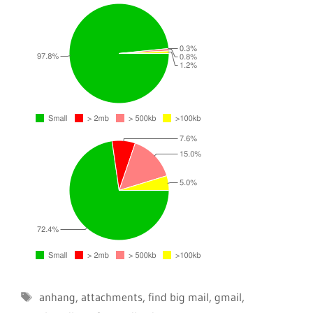
Schlagwörter
anhang
,
attachments
,
find big mail
,
gmail
,