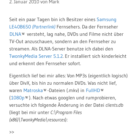
2. Januar 2010
von
Mark
Seit ein paar Tagen bin ich Besitzer eines
Samsung
LE40B650
Fernsehers. Da der Fernseher
DLNA
versteht, lag nahe, DVDs und Filme nicht über
TV-Out anzuschauen, sondern an den Fernseher zu
streamen. Als DLNA-Server benutze ich dabei den
TwonkyMedia Server 5.1.2
. Er installiert sich kinderleicht
und erkennt den Fernseher sofort.
Eigentlich lief bei mir alles: Von MP3s (eigentlich logisch)
über DivX, bis hin zu normalen DVDs. Was nicht lief,
waren
Matroska
-Dateien (.mkv) in
FullHD
(
1080p
). Nach etwas googlen und rumprobieren,
versuchte ich folgende Änderung in der Datei
clients.db
(liegt bei mir unter
C:\Program Files
(x86)\TwonkyMedia\resources
):
>>