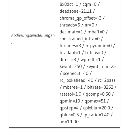
8x8dct=1 / cqm=0 /
deadzone=21,11 /
chroma_qp_offset=-3 /
threads=6 / nr=0 /
decimate=1 / mbaff=0 /
Kodierungseinstellungen
constrained_intra=0 /
:
bframes=3 / b_pyramid=0 /
b_adapt=1 / b_bias=0 /
direct=3 / wpredb=1 /
keyint=250 / keyint_min=25
/ scenecut=40 /
rc_lookahead=40 / rc=2pass
/ mbtree=1 / bitrate=8252 /
ratetol=1.0 / qcomp=0.60 /
qpmin=10 / qpmax=51 /
qpstep=4 / cplxblur=20.0 /
qblur=0.5 / ip_ratio=1.40 /
aq=1:1.00