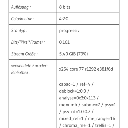
Auflösung :
8 bits
Colorimetrie :
4:2:0
Scantyp :
progressiv
Bits/(Pixel*Frame) :
0.161
Stream-Größe :
5,40 GiB (79%)
verwendete Encoder-
x264 core 77 r1292 e381f6d
Bibliothek :
cabac=1 / ref=4 /
deblock=1:0:0 /
analyse=0x3:0x113 /
me=umh / subme=7 / psy=1
/ psy_rd=1.0:0.2 /
mixed_ref=1 / me_range=16
/ chroma_me=1 / trellis=1 /