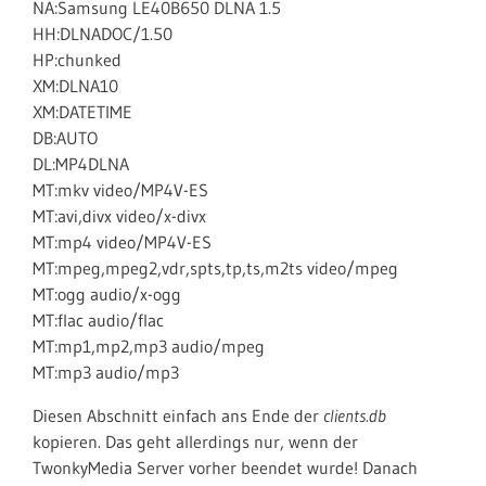
NA:Samsung LE40B650 DLNA 1.5
HH:DLNADOC/1.50
HP:chunked
XM:DLNA10
XM:DATETIME
DB:AUTO
DL:MP4DLNA
MT:mkv video/MP4V-ES
MT:avi,divx video/x-divx
MT:mp4 video/MP4V-ES
MT:mpeg,mpeg2,vdr,spts,tp,ts,m2ts video/mpeg
MT:ogg audio/x-ogg
MT:flac audio/flac
MT:mp1,mp2,mp3 audio/mpeg
MT:mp3 audio/mp3
Diesen Abschnitt einfach ans Ende der
clients.db
kopieren. Das geht allerdings nur, wenn der
TwonkyMedia Server vorher beendet wurde! Danach