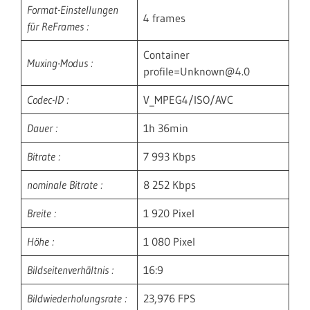
Format-Einstellungen
4 frames
für ReFrames :
Container
Muxing-Modus :
profile=Unknown@4.0
Codec-ID :
V_MPEG4/ISO/AVC
Dauer :
1h 36min
Bitrate :
7 993 Kbps
nominale Bitrate :
8 252 Kbps
Breite :
1 920 Pixel
Höhe :
1 080 Pixel
Bildseitenverhältnis :
16:9
Bildwiederholungsrate :
23,976 FPS