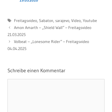
19.03.2010
Schlagwörter
Freitagsvideo
,
Sabaton
,
sarajevo
,
Video
,
Youtube
Amon Amarth – „Shield Wall“ – Freitagsvideo
21.03.2025
Volbeat – „Lonesome Rider“ – Freitagsvideo
04.04.2025
Schreibe einen Kommentar
Kommentar