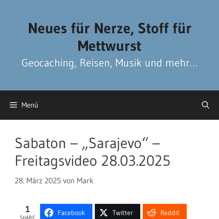
Zum
Zum
Inhalt
Inhalt
Neues für Nerze, Stoff für
springen
springen
Mettwurst
Geocaching, Reisen, Musik und mehr…
Menü
Sabaton – „Sarajevo“ –
Freitagsvideo 28.03.2025
28. März 2025
von
Mark
1
Facebook
Twitter
Reddit
SHARE