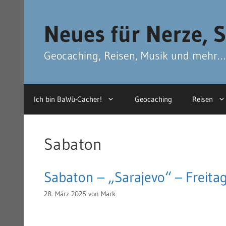
Zum
Zum
Inhalt
Inhalt
Neues für Nerze, S
springen
springen
Geocaching, Reisen, Musik und mehr…
Ich bin BaWü-Cacher!
Geocaching
Reisen
Sabaton
Sabaton – „Sarajevo“ – Freita
28. März 2025
von
Mark