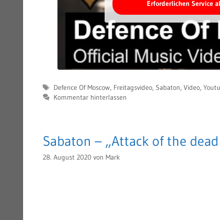
Erforderlichen Service 
Schlagwörter
Defence Of Moscow
,
Freitagsvideo
,
Sabaton
,
Video
,
Yout
Kommentar hinterlassen
Sabaton – „Attack of the dead
28. August 2020
von
Mark