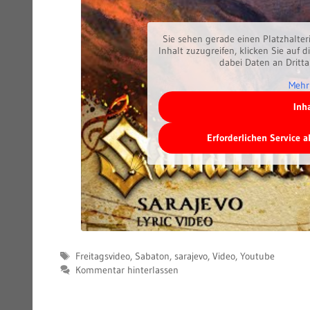
Sie sehen gerade einen Platzhalter
Inhalt zuzugreifen, klicken Sie auf d
dabei Daten an Dritt
Mehr
Inh
Erforderlichen Service 
Schlagwörter
Freitagsvideo
,
Sabaton
,
sarajevo
,
Video
,
Youtube
Kommentar hinterlassen