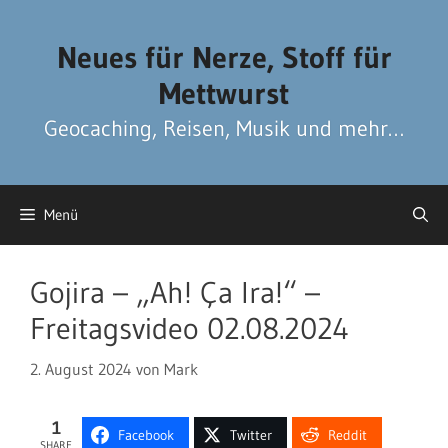
Zum
Zum
Inhalt
Inhalt
Neues für Nerze, Stoff für
springen
springen
Mettwurst
Geocaching, Reisen, Musik und mehr…
Menü
Gojira – „Ah! Ça Ira!“ –
Freitagsvideo 02.08.2024
2. August 2024
von
Mark
1
Facebook
Twitter
Reddit
SHARE