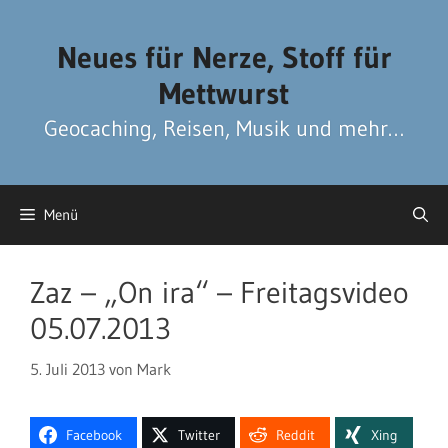
Zum
Zum
Inhalt
Inhalt
Neues für Nerze, Stoff für
springen
springen
Mettwurst
Geocaching, Reisen, Musik und mehr…
Menü
Zaz – „On ira“ – Freitagsvideo
05.07.2013
5. Juli 2013
von
Mark
Facebook
Twitter
Reddit
Xing