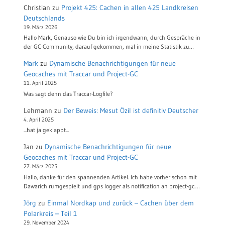
Christian
zu
Projekt 425: Cachen in allen 425 Landkreisen
Deutschlands
19. März 2026
Hallo Mark, Genauso wie Du bin ich irgendwann, durch Gespräche in
der GC-Community, darauf gekommen, mal in meine Statistik zu…
Mark
zu
Dynamische Benachrichtigungen für neue
Geocaches mit Traccar und Project-GC
11. April 2025
Was sagt denn das Traccar-Logfile?
Lehmann
zu
Der Beweis: Mesut Özil ist definitiv Deutscher
4. April 2025
...hat ja geklappt...
Jan
zu
Dynamische Benachrichtigungen für neue
Geocaches mit Traccar und Project-GC
27. März 2025
Hallo, danke für den spannenden Artikel. Ich habe vorher schon mit
Dawarich rumgespielt und gps logger als notification an project-gc.…
Jörg
zu
Einmal Nordkap und zurück – Cachen über dem
Polarkreis – Teil 1
29. November 2024