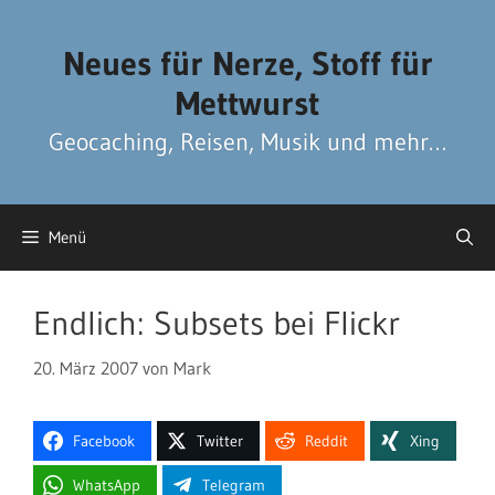
Zum
Zum
Inhalt
Inhalt
Neues für Nerze, Stoff für
springen
springen
Mettwurst
Geocaching, Reisen, Musik und mehr…
Menü
Endlich: Subsets bei Flickr
20. März 2007
von
Mark
Facebook
Twitter
Reddit
Xing
WhatsApp
Telegram