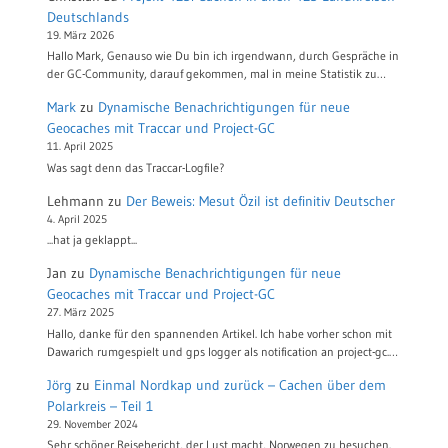
Deutschlands
19. März 2026
Hallo Mark, Genauso wie Du bin ich irgendwann, durch Gespräche in
der GC-Community, darauf gekommen, mal in meine Statistik zu…
Mark
zu
Dynamische Benachrichtigungen für neue
Geocaches mit Traccar und Project-GC
11. April 2025
Was sagt denn das Traccar-Logfile?
Lehmann
zu
Der Beweis: Mesut Özil ist definitiv Deutscher
4. April 2025
...hat ja geklappt...
Jan
zu
Dynamische Benachrichtigungen für neue
Geocaches mit Traccar und Project-GC
27. März 2025
Hallo, danke für den spannenden Artikel. Ich habe vorher schon mit
Dawarich rumgespielt und gps logger als notification an project-gc.…
Jörg
zu
Einmal Nordkap und zurück – Cachen über dem
Polarkreis – Teil 1
29. November 2024
Sehr schöner Reisebericht, der Lust macht, Norwegen zu besuchen.