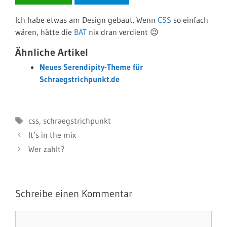
Ich habe etwas am Design gebaut. Wenn
CSS
so einfach
wären, hätte die
BAT
nix dran verdient 😉
Ähnliche Artikel
Neues Serendipity-Theme für
Schraegstrichpunkt.de
Schlagwörter
css
,
schraegstrichpunkt
It’s in the mix
Wer zahlt?
Schreibe einen Kommentar
Kommentar