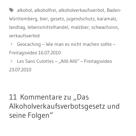
Schlagwörter
alkohol
,
alkoholfrei
,
alkoholverkaufsverbot
,
Baden-
Württemberg
,
bier
,
gesetz
,
jugendschutz
,
karamalz
,
landtag
,
lebensmittelhandel
,
malzbier
,
schwachsinn
,
verkaufsverbot
Geocaching – Wie man es nicht machen sollte –
Freitagsvideo 16.07.2010
Les Sans Culottes – „Allô Allô“ – Freitagsvideo
23.07.2010
11 Kommentare zu „Das
Alkoholverkaufsverbotsgesetz und
seine Folgen“