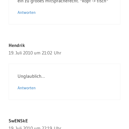
ein zu großes mitspracherecht. *kopf -> tisch*
Antworten
Hendrik
19. Juli 2010 um 21:02 Uhr
Unglaublich…
Antworten
SwENSkE
19. Juli 2010 um 22:19 Uhr