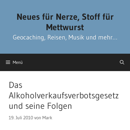
Zum
Zum
Inhalt
Inhalt
Neues für Nerze, Stoff für
springen
springen
Mettwurst
Geocaching, Reisen, Musik und mehr…
Menü
Das
Alkoholverkaufsverbotsgesetz
und seine Folgen
19. Juli 2010
von
Mark