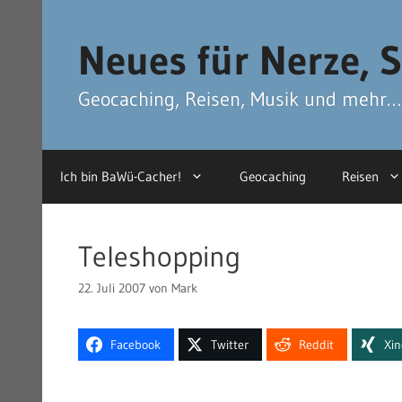
Zum
Zum
Inhalt
Inhalt
Neues für Nerze, S
springen
springen
Geocaching, Reisen, Musik und mehr…
Ich bin BaWü-Cacher!
Geocaching
Reisen
Teleshopping
22. Juli 2007
von
Mark
Facebook
Twitter
Reddit
Xi