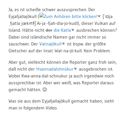
Ja, es ist scheiße schwer auszusprechen. Der
Eyjafjallajökull (
[ˈɛɪja
ˌfjatlaˌjœkʏtɬ] Ai-ja -fjah-dla-jo-kudl), dieser Vulkan auf
Island. Hätte nicht
der
die Katla
ausbrechen können?
Dabei sind isländische Namen gar nicht immer so
sauschwer. Der
Vatnajökull
ist bspw. der größte
Gletscher auf der Insel. Wat-na-jö-kull. Kein Problem.
Aber gut, vielleicht können die Reporter ganz froh sein,
daß nicht der
Hvannadalshnúkur
ausgebrochen ist.
Wobei Kwa-anna-dal-schnukur ja auch irgendwie noch
aussprechbar ist. Aber wer weiß, was Reporter daraus
gemacht hätten. 😉
Was sie aus dem Eyjafjallajökull gemacht haben, sieht
man in folgendem Video.