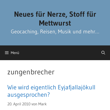
Zum
Zum
Inhalt
Inhalt
Neues für Nerze, Stoff für
springen
springen
Mettwurst
Geocaching, Reisen, Musik und mehr…
Menü
zungenbrecher
Wie wird eigentlich Eyjafjallajökull
ausgesprochen?
20. April 2010
von
Mark