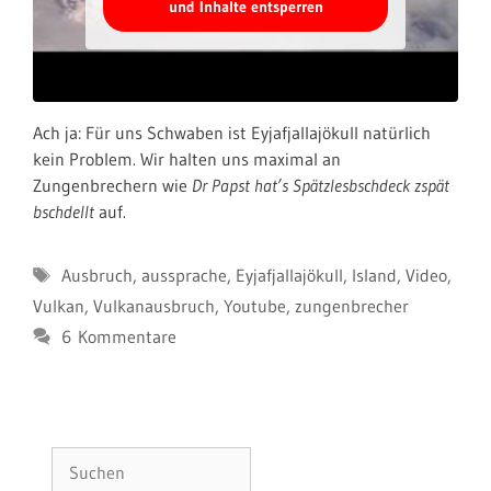
und Inhalte entsperren
Ach ja: Für uns Schwaben ist Eyjafjallajökull natürlich
kein Problem. Wir halten uns maximal an
Zungenbrechern wie
Dr Papst hat’s Spätzlesbschdeck zspät
bschdellt
auf.
Schlagwörter
Ausbruch
,
aussprache
,
Eyjafjallajökull
,
Island
,
Video
,
Vulkan
,
Vulkanausbruch
,
Youtube
,
zungenbrecher
6 Kommentare
Suchen