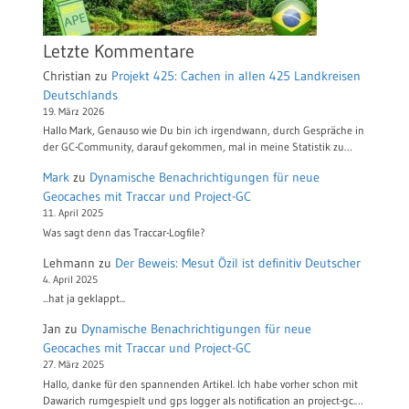
Letzte Kommentare
Christian
zu
Projekt 425: Cachen in allen 425 Landkreisen
Deutschlands
19. März 2026
Hallo Mark, Genauso wie Du bin ich irgendwann, durch Gespräche in
der GC-Community, darauf gekommen, mal in meine Statistik zu…
Mark
zu
Dynamische Benachrichtigungen für neue
Geocaches mit Traccar und Project-GC
11. April 2025
Was sagt denn das Traccar-Logfile?
Lehmann
zu
Der Beweis: Mesut Özil ist definitiv Deutscher
4. April 2025
...hat ja geklappt...
Jan
zu
Dynamische Benachrichtigungen für neue
Geocaches mit Traccar und Project-GC
27. März 2025
Hallo, danke für den spannenden Artikel. Ich habe vorher schon mit
Dawarich rumgespielt und gps logger als notification an project-gc.…