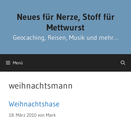
Zum
Zum
Inhalt
Inhalt
Neues für Nerze, Stoff für
springen
springen
Mettwurst
Geocaching, Reisen, Musik und mehr…
Menü
weihnachtsmann
Weihnachtshase
18. März 2010
von
Mark