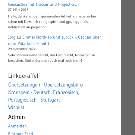
Geocaches mit Traccar und Project-GC
27. März 2025
Hallo, danke für den spannenden Artikel. Ich habe vorher
schon mit Dawarich rumgespielt und gps logger als
notification an project-gc.…
Jörg
zu
Einmal Nordkap und zurück – Cachen über
dem Polarkreis – Teil 1
29. November 2024
Sehr schöner Reisebericht, der Lust macht, Norwegen zu
besuchen. Dort müsste ich auch mal noch hin ;-)
Linkgeraffel
Übersetzungen - Übersetzungsbüro
Kronsbein - Deutsch, Französisch,
Portugiesisch - Stuttgart
Wishlist
Admin
Anmelden
Eintrags-Feed