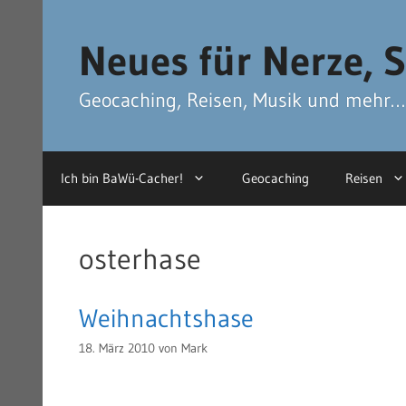
Zum
Zum
Inhalt
Inhalt
Neues für Nerze, S
springen
springen
Geocaching, Reisen, Musik und mehr…
Ich bin BaWü-Cacher!
Geocaching
Reisen
osterhase
Weihnachtshase
18. März 2010
von
Mark