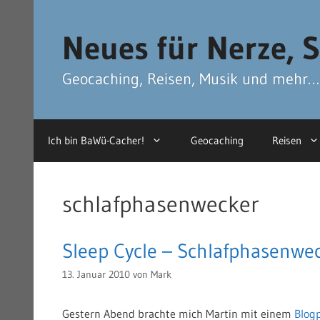
Zum
Zum
Inhalt
Inhalt
Neues für Nerze, S
springen
springen
Geocaching, Reisen, Musik und mehr…
Ich bin BaWü-Cacher!
Geocaching
Reisen
schlafphasenwecker
Sleep Cycle – Schlafphasenwec
13. Januar 2010
von
Mark
Gestern Abend brachte mich Martin mit einem
Blog