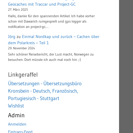
Geocaches mit Traccar und Project-GC
27. März 2025
Hallo, danke für den spannenden Artikel. Ich habe vorher
schon mit Dawarich rumgespielt und gps logger als
notification an project-gc.…
Jörg
zu
Einmal Nordkap und zurück – Cachen über
dem Polarkreis – Teil 1
29. November 2024
Sehr schöner Reisebericht, der Lust macht, Norwegen zu
besuchen. Dort müsste ich auch mal noch hin ;-)
Linkgeraffel
Übersetzungen - Übersetzungsbüro
Kronsbein - Deutsch, Französisch,
Portugiesisch - Stuttgart
Wishlist
Admin
Anmelden
Eintrags-Feed