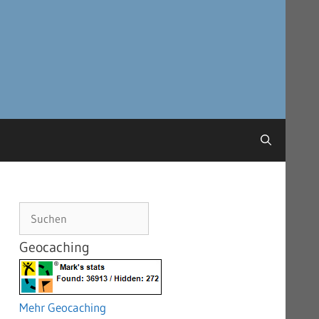
Suchen
Geocaching
Mehr Geocaching