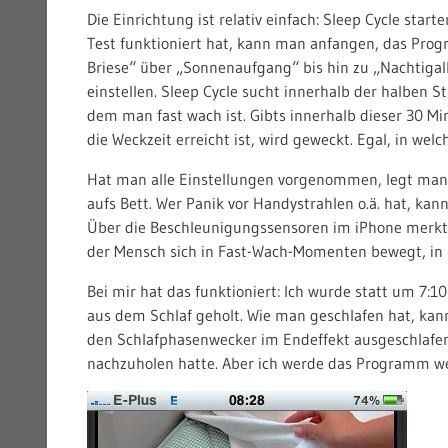
Die Einrichtung ist relativ einfach: Sleep Cycle sta
Test funktioniert hat, kann man anfangen, das Pr
Briese“ über „Sonnenaufgang“ bis hin zu „Nachtigal
einstellen. Sleep Cycle sucht innerhalb der halben 
dem man fast wach ist. Gibts innerhalb dieser 30 M
die Weckzeit erreicht ist, wird geweckt. Egal, in wel
Hat man alle Einstellungen vorgenommen, legt man 
aufs Bett. Wer Panik vor Handystrahlen o.ä. hat, ka
Über die Beschleunigungssensoren im iPhone merkt S
der Mensch sich in Fast-Wach-Momenten bewegt, in 
Bei mir hat das funktioniert: Ich wurde statt um 7:
aus dem Schlaf geholt. Wie man geschlafen hat, kan
den Schlafphasenwecker im Endeffekt ausgeschlafener
nachzuholen hatte. Aber ich werde das Programm w