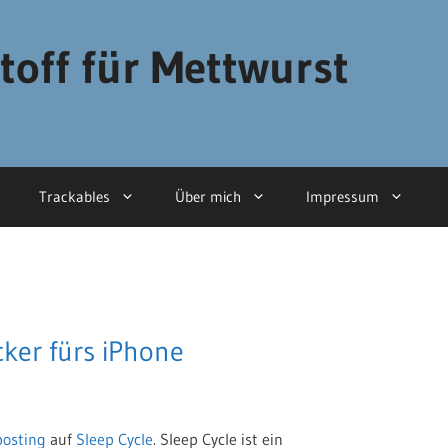
toff für Mettwurst
Trackables
Über mich
Impressum
ker fürs iPhone
posting
auf
Sleep Cycle
. Sleep Cycle ist ein