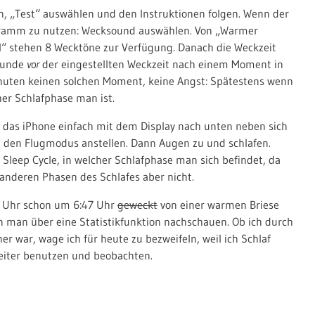
rten, „Test“ auswählen und den Instruktionen folgen. Wenn der
ogramm zu nutzen: Wecksound auswählen. Von „Warmer
l“ stehen 8 Wecktöne zur Verfügung. Danach die Weckzeit
Stunde
vor
der eingestellten Weckzeit nach einem Moment in
inuten keinen solchen Moment, keine Angst: Spätestens wenn
cher Schlafphase man ist.
das iPhone einfach mit dem Display nach unten neben sich
nn den Flugmodus anstellen. Dann Augen zu und schlafen.
leep Cycle, in welcher Schlafphase man sich befindet, da
anderen Phasen des Schlafes aber nicht.
10 Uhr schon um 6:47 Uhr
geweckt
von einer warmen Briese
n man über eine Statistikfunktion nachschauen. Ob ich durch
 war, wage ich für heute zu bezweifeln, weil ich Schlaf
eiter benutzen und beobachten.