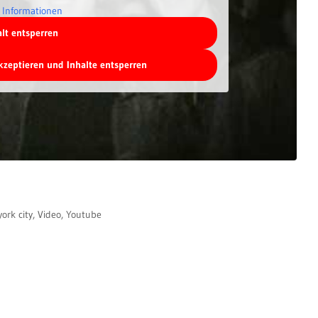
 Informationen
alt entsperren
akzeptieren und Inhalte entsperren
ork city
,
Video
,
Youtube