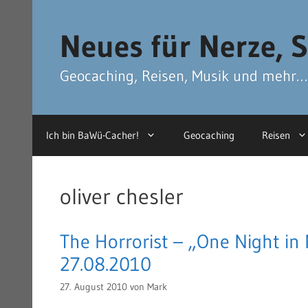
Zum
Zum
Inhalt
Inhalt
Neues für Nerze, S
springen
springen
Geocaching, Reisen, Musik und mehr…
Ich bin BaWü-Cacher!
Geocaching
Reisen
oliver chesler
The Horrorist – „One Night in 
27.08.2010
27. August 2010
von
Mark