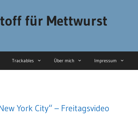
toff für Mettwurst
Trackables
Über mich
Impressum
New York City“ – Freitagsvideo