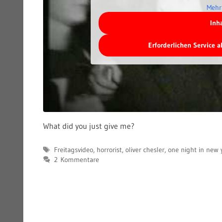
Mehr
Inh
Erforderlichen Service 
What did you just give me?
Schlagwörter
Freitagsvideo
,
horrorist
,
oliver chesler
,
one night in new y
2 Kommentare