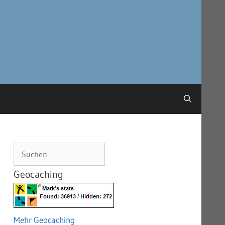
Suchen
Geocaching
Mehr Geocaching