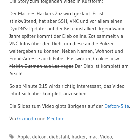
Die Story zum folgenden Video in Kurzform:
Der Mac des Hackers Zoz wird geklaut. Er ist
stinkwütend, hat aber SSH, VNC und vor allem einen
DynDNS-Updater auf der Kiste installiert. Irgendwann
Jahre später kommt der Dieb online. Zoz sammelt via
VNC Infos über den Dieb, um diese an die Polizei
weitergeben zu können. Neben Namen, Wohnort und
Email-Adresse auch Fotos, Passwörter, Cookies usw.
Melvin Guzman aus Las Vegas
Der Dieb ist komplett am
Arsch!
So ab Minute 3:15 wirds richtig interessant, das Video
lohnt sich aber komplett anzusehen.
Die Slides zum Video gibts übrigens auf der
Defcon-Site
.
Via
Gizmodo
und
Meetinx
.
Schlagwörter
Apple
,
defcon
,
diebstahl
,
hacker
,
mac
,
Video
,