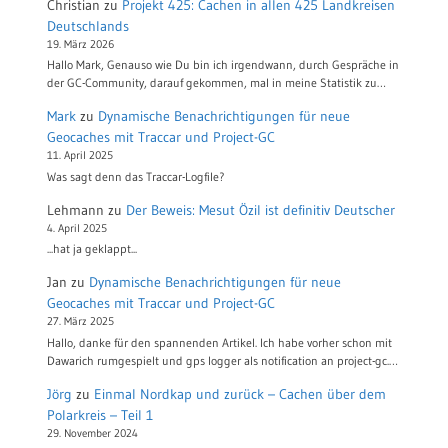
Christian
zu
Projekt 425: Cachen in allen 425 Landkreisen
Deutschlands
19. März 2026
Hallo Mark, Genauso wie Du bin ich irgendwann, durch Gespräche in
der GC-Community, darauf gekommen, mal in meine Statistik zu…
Mark
zu
Dynamische Benachrichtigungen für neue
Geocaches mit Traccar und Project-GC
11. April 2025
Was sagt denn das Traccar-Logfile?
Lehmann
zu
Der Beweis: Mesut Özil ist definitiv Deutscher
4. April 2025
...hat ja geklappt...
Jan
zu
Dynamische Benachrichtigungen für neue
Geocaches mit Traccar und Project-GC
27. März 2025
Hallo, danke für den spannenden Artikel. Ich habe vorher schon mit
Dawarich rumgespielt und gps logger als notification an project-gc.…
Jörg
zu
Einmal Nordkap und zurück – Cachen über dem
Polarkreis – Teil 1
29. November 2024