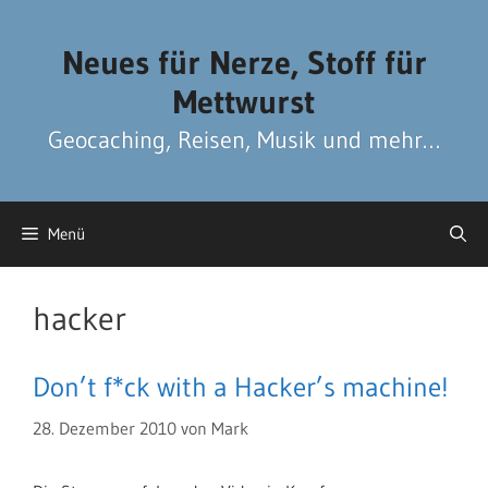
Zum
Zum
Inhalt
Inhalt
Neues für Nerze, Stoff für
springen
springen
Mettwurst
Geocaching, Reisen, Musik und mehr…
Menü
hacker
Don’t f*ck with a Hacker’s machine!
28. Dezember 2010
von
Mark