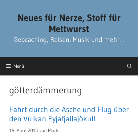
Zum
Zum
Inhalt
Inhalt
Neues für Nerze, Stoff für
springen
springen
Mettwurst
Geocaching, Reisen, Musik und mehr…
Menü
götterdämmerung
Fahrt durch die Asche und Flug über
den Vulkan Eyjafjallajökull
19. April 2010
von
Mark