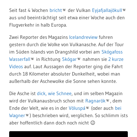
Seit fast 4 Wochen
bricht
der Vulkan
Eyjafjallajökull
aus und beeinträchtigt seit etwa einer Woche auch den
Flugverkehr in halb Europa.
Zwei Reporter des Magazins
Icelandreview
fuhren
gestern durch die Wolke von Vulkanasche. Auf der Tour
im Süden Islands von Drangshlíd vorbei am
Skógafoss
Wasserfall
in Richtung
Skógar
nahmen sie
2 kurze
Videos
auf. Laut Aussagen der Reporter ging die Fahrt
durch 18 Kilometer absoluter Dunkelheit, wobei man
außerhalb der Aschewolke die Sonne sehen konnte.
Die Asche ist
dick, wie Schnee
, und im selben Magazin
wird der Vulkanausbruch schon mit
Ragnarök
, dem
Ende der Welt, wie es in der
Völuspá
(oder auch
bei
Wagner
) beschrieben wird, verglichen. So schlimm ists
aber hoffentlich dann doch noch nicht 😉