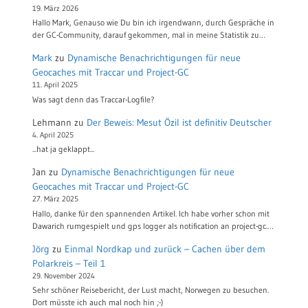
19. März 2026
Hallo Mark, Genauso wie Du bin ich irgendwann, durch Gespräche in
der GC-Community, darauf gekommen, mal in meine Statistik zu…
Mark
zu
Dynamische Benachrichtigungen für neue
Geocaches mit Traccar und Project-GC
11. April 2025
Was sagt denn das Traccar-Logfile?
Lehmann
zu
Der Beweis: Mesut Özil ist definitiv Deutscher
4. April 2025
...hat ja geklappt...
Jan
zu
Dynamische Benachrichtigungen für neue
Geocaches mit Traccar und Project-GC
27. März 2025
Hallo, danke für den spannenden Artikel. Ich habe vorher schon mit
Dawarich rumgespielt und gps logger als notification an project-gc.…
Jörg
zu
Einmal Nordkap und zurück – Cachen über dem
Polarkreis – Teil 1
29. November 2024
Sehr schöner Reisebericht, der Lust macht, Norwegen zu besuchen.
Dort müsste ich auch mal noch hin ;-)