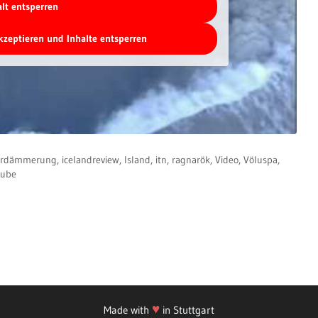
alt entsperren
akzeptieren und Inhalte entsperren
erdämmerung
,
icelandreview
,
Island
,
itn
,
ragnarök
,
Video
,
Völuspa
,
tube
♥
Made with
in Stuttgart