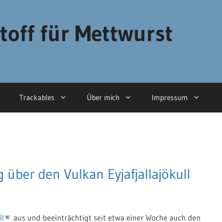
toff für Mettwurst
Trackables
Über mich
Impressum
 über den Vulkan Eyjafjallajökull
ll
aus und beeinträchtigt seit etwa einer Woche auch den