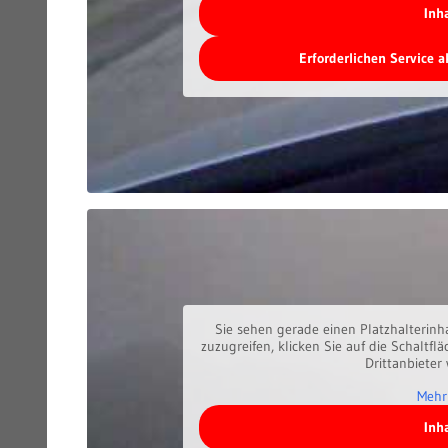
Inh
Erforderlichen Service 
Sie sehen gerade einen Platzhalterinh
zuzugreifen, klicken Sie auf die Schaltfl
Drittanbieter
Mehr
Inh