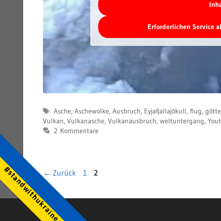
Inh
Erforderlichen Service 
Schlagwörter
Asche
,
Aschewolke
,
Ausbruch
,
Eyjafjallajökull
,
flug
,
gött
Vulkan
,
Vulkanasche
,
Vulkanausbruch
,
weltuntergang
,
You
2 Kommentare
#standwithukraine
Seite
Seite
←
Zurück
1
2