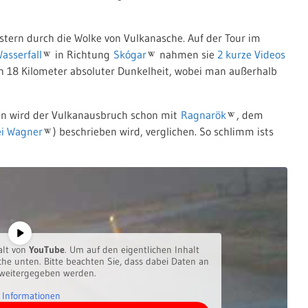
tern durch die Wolke von Vulkanasche. Auf der Tour im
asserfall
in Richtung
Skógar
nahmen sie
2 kurze Videos
ch 18 Kilometer absoluter Dunkelheit, wobei man außerhalb
in wird der Vulkanausbruch schon mit
Ragnarök
, dem
ei Wagner
) beschrieben wird, verglichen. So schlimm ists
alt von
YouTube
. Um auf den eigentlichen Inhalt
äche unten. Bitte beachten Sie, dass dabei Daten an
 weitergegeben werden.
 Informationen