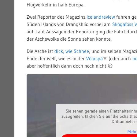
Flugverkehr in halb Europa.
Zwei Reporter des Magazins
Icelandreview
fuhren ges
Süden Islands von Drangshlíd vorbei am
Skógafoss W
auf. Laut Aussagen der Reporter ging die Fahrt dur
der Aschewolke die Sonne sehen konnte.
Die Asche ist
dick, wie Schnee
, und im selben Magaz
Ende der Welt, wie es in der
Völuspá
(oder auch
b
aber hoffentlich dann doch noch nicht 😉
Sie sehen gerade einen Platzhalterinh
zuzugreifen, klicken Sie auf die Schaltfl
Drittanbieter
Mehr