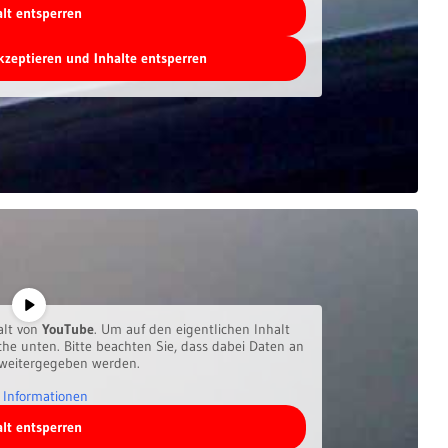
alt entsperren
akzeptieren und Inhalte entsperren
alt von
YouTube
. Um auf den eigentlichen Inhalt
äche unten. Bitte beachten Sie, dass dabei Daten an
 weitergegeben werden.
 Informationen
alt entsperren