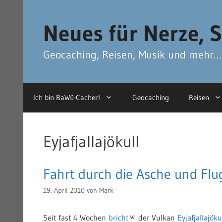
Zum
Zum
Inhalt
Inhalt
Neues für Nerze, S
springen
springen
Geocaching, Reisen, Musik und mehr…
Ich bin BaWü-Cacher!
Geocaching
Reisen
Eyjafjallajökull
Fahrt durch die Asche und Flug
19. April 2010
von
Mark
Seit fast 4 Wochen
bricht
der Vulkan
Eyjafjallajöku