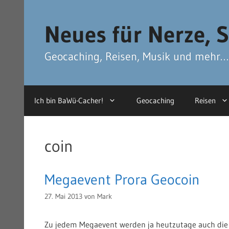
Zum
Zum
Inhalt
Inhalt
Neues für Nerze, S
springen
springen
Geocaching, Reisen, Musik und mehr…
Ich bin BaWü-Cacher!
Geocaching
Reisen
coin
Megaevent Prora Geocoin
27. Mai 2013
von
Mark
Zu jedem Megaevent werden ja heutzutage auch die