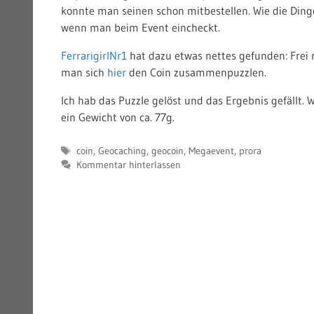
konnte man seinen schon mitbestellen. Wie die Din
wenn man beim Event eincheckt.
FerrarigirlNr1
hat dazu etwas nettes gefunden: Frei 
man sich
hier
den Coin zusammenpuzzlen.
Ich hab das Puzzle gelöst und das Ergebnis gefällt. 
ein Gewicht von ca. 77g.
Schlagwörter
coin
,
Geocaching
,
geocoin
,
Megaevent
,
prora
Kommentar hinterlassen