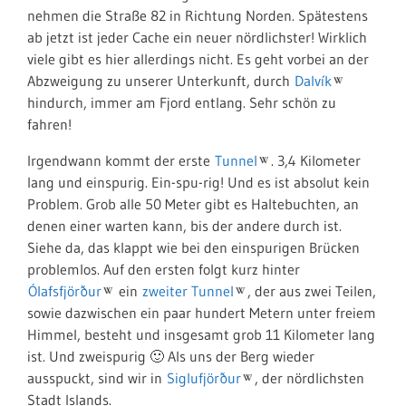
nehmen die Straße 82 in Richtung Norden. Spätestens
ab jetzt ist jeder Cache ein neuer nördlichster! Wirklich
viele gibt es hier allerdings nicht. Es geht vorbei an der
Abzweigung zu unserer Unterkunft, durch
Dalvík
hindurch, immer am Fjord entlang. Sehr schön zu
fahren!
Irgendwann kommt der erste
Tunnel
. 3,4 Kilometer
lang und einspurig. Ein-spu-rig! Und es ist absolut kein
Problem. Grob alle 50 Meter gibt es Haltebuchten, an
denen einer warten kann, bis der andere durch ist.
Siehe da, das klappt wie bei den einspurigen Brücken
problemlos. Auf den ersten folgt kurz hinter
Ólafsfjörður
ein
zweiter Tunnel
, der aus zwei Teilen,
sowie dazwischen ein paar hundert Metern unter freiem
Himmel, besteht und insgesamt grob 11 Kilometer lang
ist. Und zweispurig 🙂 Als uns der Berg wieder
ausspuckt, sind wir in
Siglufjörður
, der nördlichsten
Stadt Islands.