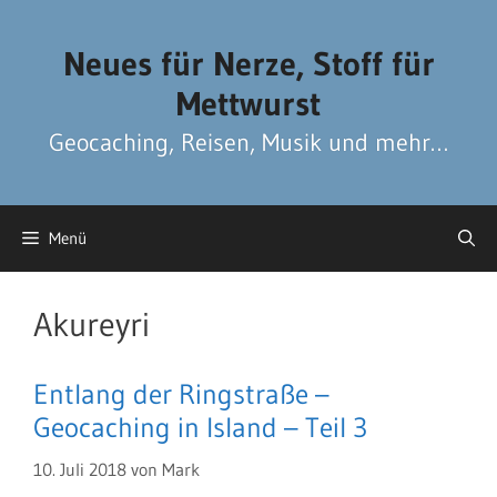
Zum
Zum
Inhalt
Inhalt
Neues für Nerze, Stoff für
springen
springen
Mettwurst
Geocaching, Reisen, Musik und mehr…
Menü
Akureyri
Entlang der Ringstraße –
Geocaching in Island – Teil 3
10. Juli 2018
von
Mark