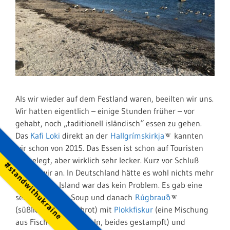
Als wir wieder auf dem Festland waren, beeilten wir uns.
Wir hatten eigentlich – einige Stunden früher – vor
gehabt, noch „taditionell isländisch“ essen zu gehen.
Das
Kafi Loki
direkt an der
Hallgrímskirkja
kannten
wir schon von 2015. Das Essen ist schon auf Touristen
ausgelegt, aber wirklich sehr lecker. Kurz vor Schluß
#standwithukraine
kamen wir an. In Deutschland hätte es wohl nichts mehr
gegeben, in Island war das kein Problem. Es gab eine
sehr gute Meat Soup und danach
Rúgbrauð
(süßliches Roggenbrot) mit
Plokkfiskur
(eine Mischung
aus Fisch und Kartoffeln, beides gestampft) und