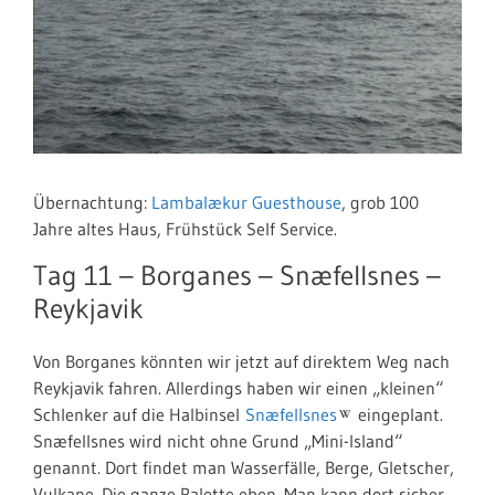
Übernachtung:
Lambalækur Guesthouse
, grob 100
Jahre altes Haus, Frühstück Self Service.
Tag 11 –
Borganes –
Snæfellsnes –
Reykjavik
Von Borganes könnten wir jetzt auf direktem Weg nach
Reykjavik fahren. Allerdings haben wir einen „kleinen“
Schlenker auf die Halbinsel
Snæfellsnes
eingeplant.
Snæfellsnes wird nicht ohne Grund „Mini-Island“
genannt. Dort findet man Wasserfälle, Berge, Gletscher,
Vulkane. Die ganze Palette eben. Man kann dort sicher