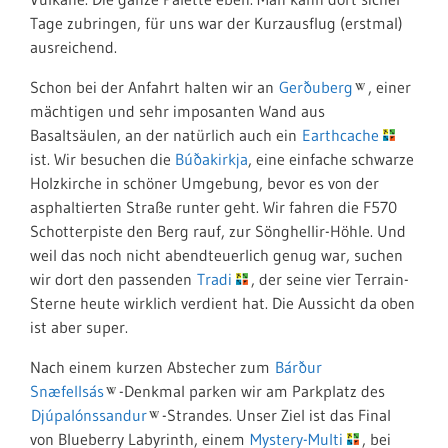
Tage zubringen, für uns war der Kurzausflug (erstmal)
ausreichend.
Schon bei der Anfahrt halten wir an
Gerðuberg
, einer
mächtigen und sehr imposanten Wand aus
Basaltsäulen, an der natürlich auch ein
Earthcache
ist. Wir besuchen die
Búðakirkja
, eine einfache schwarze
Holzkirche in schöner Umgebung, bevor es von der
asphaltierten Straße runter geht. Wir fahren die F570
Schotterpiste den Berg rauf, zur Sönghellir-Höhle. Und
weil das noch nicht abendteuerlich genug war, suchen
wir dort den passenden
Tradi
, der seine vier Terrain-
Sterne heute wirklich verdient hat. Die Aussicht da oben
ist aber super.
Nach einem kurzen Abstecher zum
Bárður
Snæfellsás
-Denkmal parken wir am Parkplatz des
Djúpalónssandur
-Strandes. Unser Ziel ist das Final
von Blueberry Labyrinth, einem
Mystery-Multi
, bei