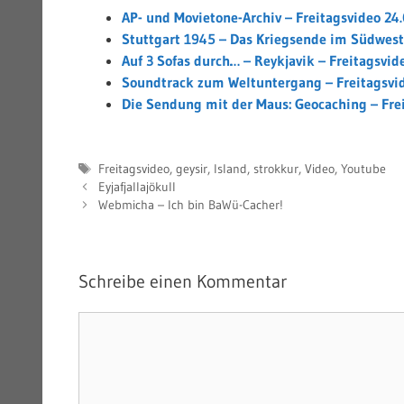
AP- und Movietone-Archiv – Freitagsvideo 24
Stuttgart 1945 – Das Kriegsende im Südwest
Auf 3 Sofas durch… – Reykjavik – Freitagsvid
Soundtrack zum Weltuntergang – Freitagsvid
Die Sendung mit der Maus: Geocaching – Fre
Schlagwörter
Freitagsvideo
,
geysir
,
Island
,
strokkur
,
Video
,
Youtube
Eyjafjallajökull
Webmicha – Ich bin BaWü-Cacher!
Schreibe einen Kommentar
Kommentar