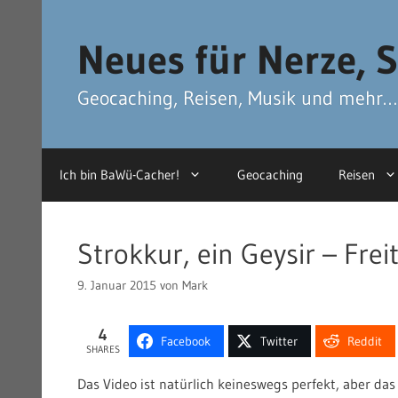
Zum
Zum
Inhalt
Inhalt
Neues für Nerze, S
springen
springen
Geocaching, Reisen, Musik und mehr…
Ich bin BaWü-Cacher!
Geocaching
Reisen
Strokkur, ein Geysir – Fre
9. Januar 2015
von
Mark
4
Facebook
Twitter
Reddit
SHARES
Das Video ist natürlich keineswegs perfekt, aber d