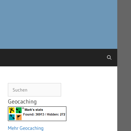
Suchen
Geocaching
Mehr Geocaching