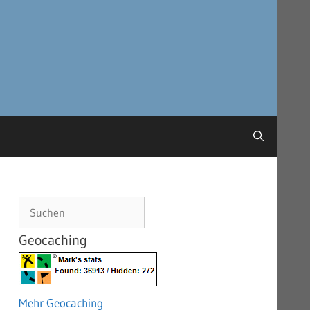
Suchen
Geocaching
Mehr Geocaching