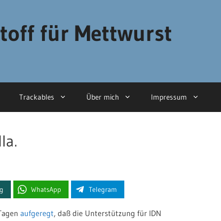
toff für Mettwurst
Trackables
Über mich
Impressum
la.
ng
WhatsApp
Telegram
 Tagen
aufgeregt
, daß die Unterstützung für IDN