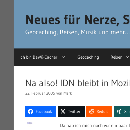
Zum
Zum
Inhalt
Inhalt
Neues für Nerze, S
springen
springen
Geocaching, Reisen, Musik und mehr…
Ich bin BaWü-Cacher!
Geocaching
Reisen
Na also! IDN bleibt in Mozil
22. Februar 2005
von
Mark
Facebook
Twitter
Reddit
Xi
Da hab ich mich noch vor ein paar