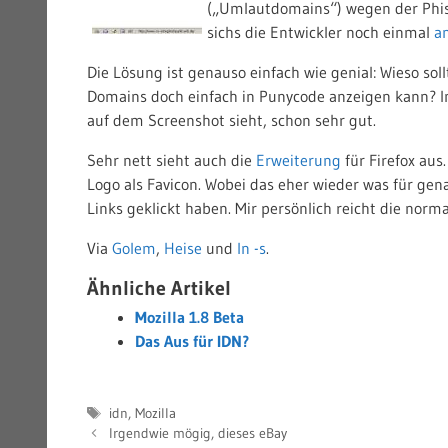
(„Umlautdomains“) wegen der Phis
sichs die Entwickler noch einmal
a
Die Lösung ist genauso einfach wie genial: Wieso s
Domains doch einfach in Punycode anzeigen kann? Im
auf dem Screenshot sieht, schon sehr gut.
Sehr nett sieht auch die
Erweiterung
für Firefox au
Logo als Favicon. Wobei das eher wieder was für genau
Links geklickt haben. Mir persönlich reicht die nor
Via
Golem
,
Heise
und
ln -s
.
Ähnliche Artikel
Mozilla 1.8 Beta
Das Aus für IDN?
Schlagwörter
idn
,
Mozilla
Irgendwie mögig, dieses eBay