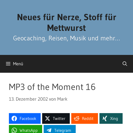
Zum
Zum
Inhalt
Inhalt
Neues für Nerze, Stoff für
springen
springen
Mettwurst
Geocaching, Reisen, Musik und mehr…
Menü
MP3 of the Moment 16
13. Dezember 2002
von
Mark
Facebook
Twitter
Reddit
Xing
WhatsApp
Telegram