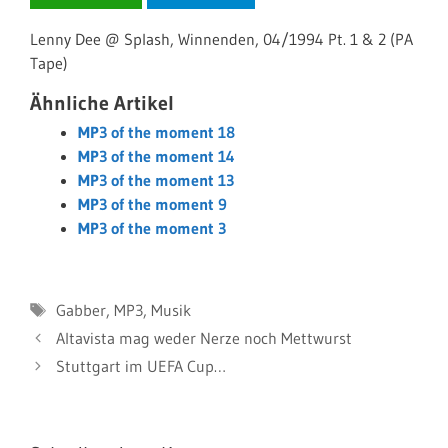
Lenny Dee @ Splash, Winnenden, 04/1994 Pt. 1 & 2 (PA
Tape)
Ähnliche Artikel
MP3 of the moment 18
MP3 of the moment 14
MP3 of the moment 13
MP3 of the moment 9
MP3 of the moment 3
Schlagwörter
Gabber
,
MP3
,
Musik
Altavista mag weder Nerze noch Mettwurst
Stuttgart im UEFA Cup…