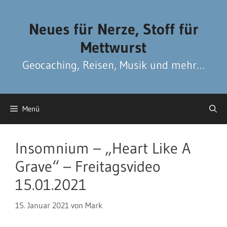
Zum
Zum
Inhalt
Inhalt
Neues für Nerze, Stoff für
springen
springen
Mettwurst
Geocaching, Reisen, Musik und mehr…
Menü
Insomnium – „Heart Like A
Grave“ – Freitagsvideo
15.01.2021
15. Januar 2021
von
Mark