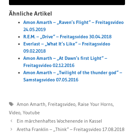
Ähnliche Artikel
Amon Amarth – „Raven’s Flight“ – Freitagsvideo
24.05.2019
R.E.M. – „Drive“ – Freitagsvideo 30.04.2018
Everlast – „What It’s Like“ – Freitagsvideo
09.02.2018
Amon Amarth – „At Dawn’s first Light“ –
Freitagsvideo 02.12.2016
Amon Amarth – „Twilight of the thunder god“ –
Samstagsvideo 07.05.2016
Schlagwörter
Amon Amarth
,
Freitagsvideo
,
Raise Your Horns
,
Video
,
Youtube
Ein märchenhaftes Wochenende in Kassel
Aretha Franklin – „Think“ – Freitagsvideo 17.08.2018