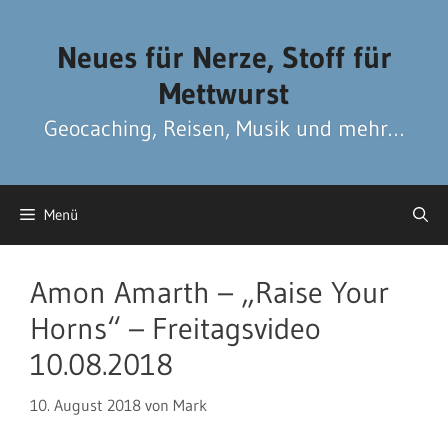
Zum
Zum
Inhalt
Inhalt
Neues für Nerze, Stoff für
springen
springen
Mettwurst
Geocaching, Reisen, Musik und mehr…
Menü
Amon Amarth – „Raise Your
Horns“ – Freitagsvideo
10.08.2018
10. August 2018
von
Mark