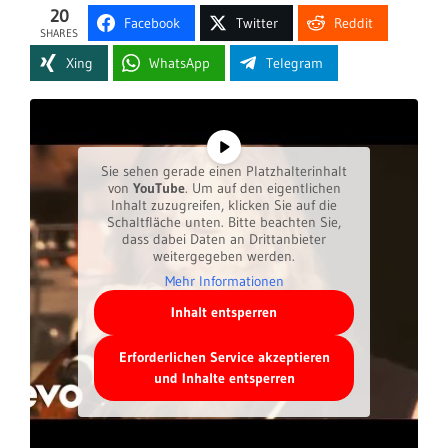
20
Facebook
Twitter
Reddit
SHARES
Xing
WhatsApp
Telegram
Sie sehen gerade einen Platzhalterinhalt
von
YouTube
. Um auf den eigentlichen
Inhalt zuzugreifen, klicken Sie auf die
Schaltfläche unten. Bitte beachten Sie,
dass dabei Daten an Drittanbieter
weitergegeben werden.
Mehr Informationen
Inhalt entsperren
Erforderlichen Service akzeptieren
und Inhalte entsperren