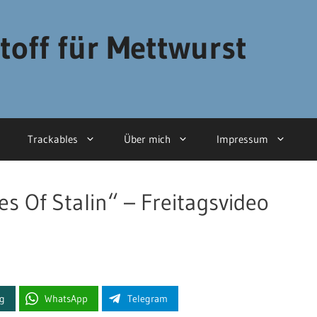
toff für Mettwurst
Trackables
Über mich
Impressum
es Of Stalin“ – Freitagsvideo
ng
WhatsApp
Telegram