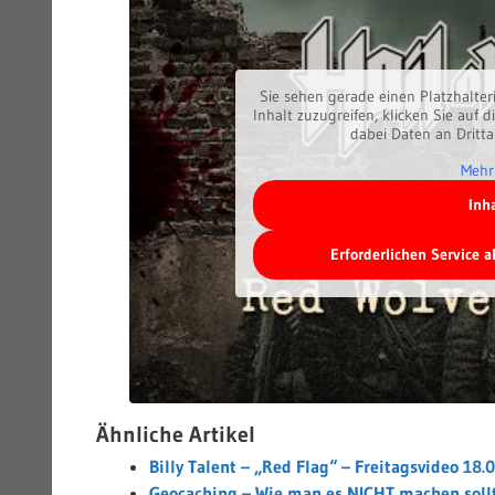
Sie sehen gerade einen Platzhalter
Inhalt zuzugreifen, klicken Sie auf d
dabei Daten an Dritt
Mehr
Inh
Erforderlichen Service 
Ähnliche Artikel
Billy Talent – „Red Flag“ – Freitagsvideo 18.
Geocaching – Wie man es NICHT machen soll