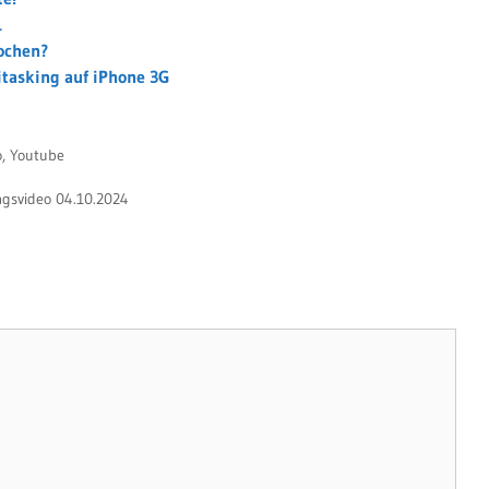
1
rochen?
itasking auf iPhone 3G
o
,
Youtube
gsvideo 04.10.2024