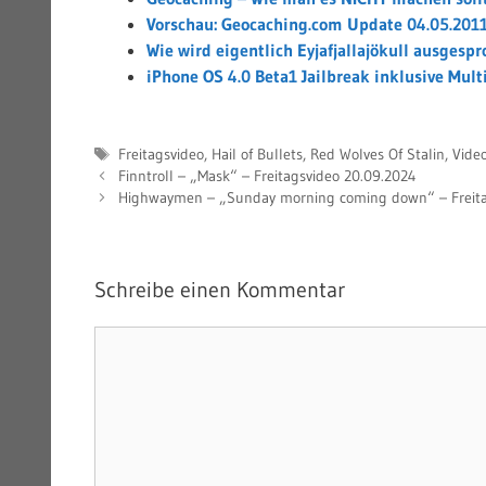
Vorschau: Geocaching.com Update 04.05.201
Wie wird eigentlich Eyjafjallajökull ausgesp
iPhone OS 4.0 Beta1 Jailbreak inklusive Mult
Schlagwörter
Freitagsvideo
,
Hail of Bullets
,
Red Wolves Of Stalin
,
Vide
Finntroll – „Mask“ – Freitagsvideo 20.09.2024
Highwaymen – „Sunday morning coming down“ – Freita
Schreibe einen Kommentar
Kommentar