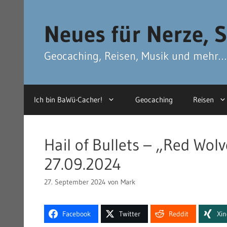
Zum
Zum
Inhalt
Inhalt
Neues für Nerze, S
springen
springen
Geocaching, Reisen, Musik und mehr…
Ich bin BaWü-Cacher!
Geocaching
Reisen
Hail of Bullets – „Red Wolv
27.09.2024
27. September 2024
von
Mark
Facebook
Twitter
Reddit
Xi