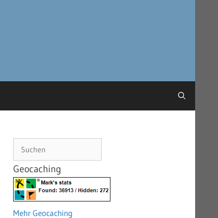
Suchen
Geocaching
Mehr Geocaching