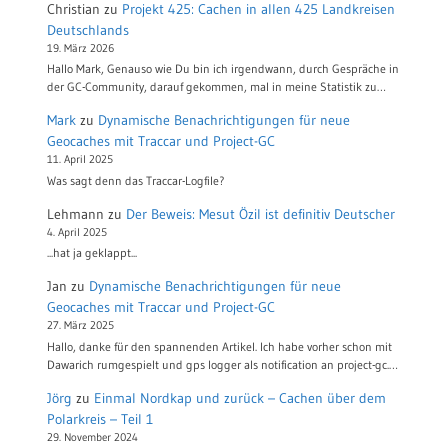
Christian
zu
Projekt 425: Cachen in allen 425 Landkreisen
Deutschlands
19. März 2026
Hallo Mark, Genauso wie Du bin ich irgendwann, durch Gespräche in
der GC-Community, darauf gekommen, mal in meine Statistik zu…
Mark
zu
Dynamische Benachrichtigungen für neue
Geocaches mit Traccar und Project-GC
11. April 2025
Was sagt denn das Traccar-Logfile?
Lehmann
zu
Der Beweis: Mesut Özil ist definitiv Deutscher
4. April 2025
...hat ja geklappt...
Jan
zu
Dynamische Benachrichtigungen für neue
Geocaches mit Traccar und Project-GC
27. März 2025
Hallo, danke für den spannenden Artikel. Ich habe vorher schon mit
Dawarich rumgespielt und gps logger als notification an project-gc.…
Jörg
zu
Einmal Nordkap und zurück – Cachen über dem
Polarkreis – Teil 1
29. November 2024