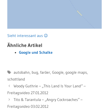
Sieht interessant aus 😉
Ähnliche Artikel
Google und Schalke
Schlagwörter
autobahn
,
bug
,
faröer
,
Google
,
google maps
,
schottland
Woody Guthrie – „This Land Is Your Land“ –
Freitagsvideo 27.01.2012
Tito & Tarantula – „Angry Cockroaches“ –
Freitagsvideo 03.02.2012