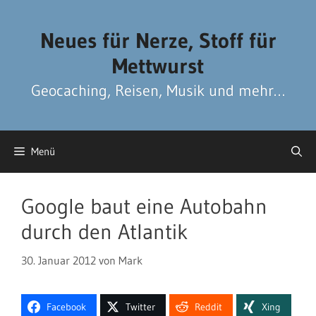
Zum
Zum
Inhalt
Inhalt
Neues für Nerze, Stoff für
springen
springen
Mettwurst
Geocaching, Reisen, Musik und mehr…
Menü
Google baut eine Autobahn
durch den Atlantik
30. Januar 2012
von
Mark
Facebook
Twitter
Reddit
Xing