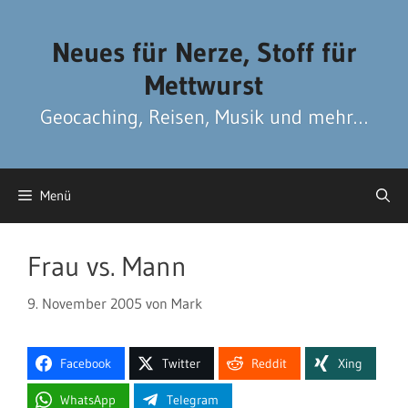
Zum
Zum
Inhalt
Inhalt
Neues für Nerze, Stoff für
springen
springen
Mettwurst
Geocaching, Reisen, Musik und mehr…
Menü
Frau vs. Mann
9. November 2005
von
Mark
Facebook
Twitter
Reddit
Xing
WhatsApp
Telegram