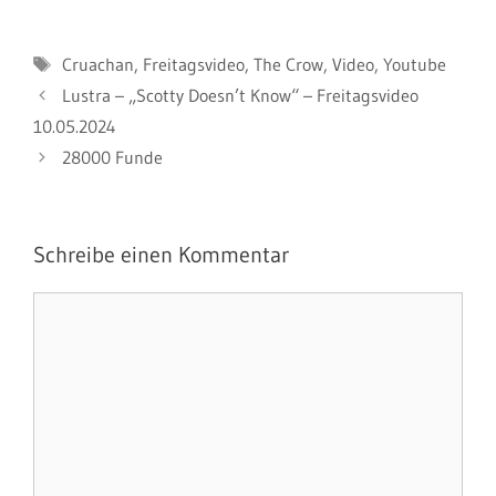
Schlagwörter
Cruachan
,
Freitagsvideo
,
The Crow
,
Video
,
Youtube
Lustra – „Scotty Doesn’t Know“ – Freitagsvideo
10.05.2024
28000 Funde
Schreibe einen Kommentar
Kommentar