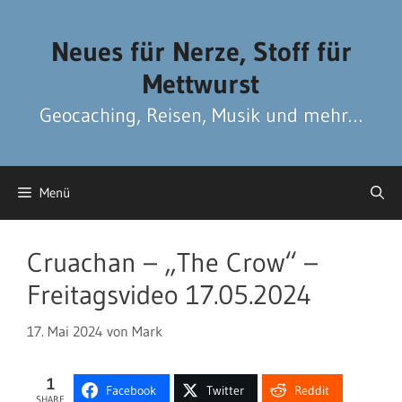
Zum
Zum
Inhalt
Inhalt
Neues für Nerze, Stoff für
springen
springen
Mettwurst
Geocaching, Reisen, Musik und mehr…
Menü
Cruachan – „The Crow“ –
Freitagsvideo 17.05.2024
17. Mai 2024
von
Mark
1
Facebook
Twitter
Reddit
SHARE