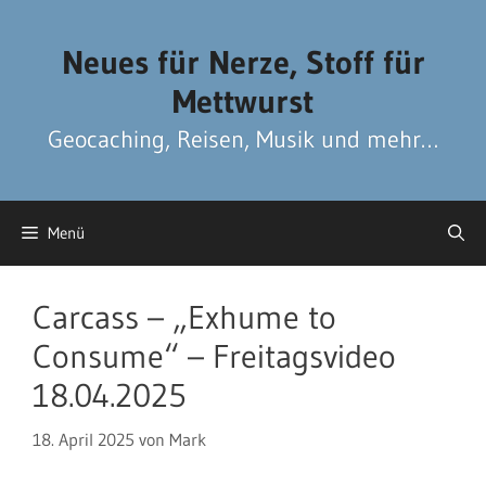
Zum
Zum
Inhalt
Inhalt
Neues für Nerze, Stoff für
springen
springen
Mettwurst
Geocaching, Reisen, Musik und mehr…
Menü
Carcass – „Exhume to
Consume“ – Freitagsvideo
18.04.2025
18. April 2025
von
Mark