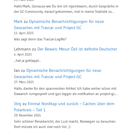
Hallo Mark, Genauso wie Du bin ich irgendwann, durch Gespräche in
der GC-Community, darauf gekommen, mal in meine Statistik zu…
Mark
zu
Dynamische Benachrichtigungen für neue
Geocaches mit Traccar und Project-GC
11. April 2025
Was sagt denn das Traccar-Logfile?
Lehmann
zu
Der Beweis: Mesut Özil ist definitiv Deutscher
4. April 2025
...hat ja geklappt...
Jan
zu
Dynamische Benachrichtigungen für neue
Geocaches mit Traccar und Project-GC
27. März 2025
Hallo, danke für den spannenden Artikel. Ich habe vorher schon mit
Dawarich rumgespielt und gps logger als notification an project-gc.…
Jörg
zu
Einmal Nordkap und zurück – Cachen über dem
Polarkreis – Teil 1
29. November 2024
Sehr schöner Reisebericht, der Lust macht, Norwegen zu besuchen.
Dort müsste ich auch mal noch hin ;-)