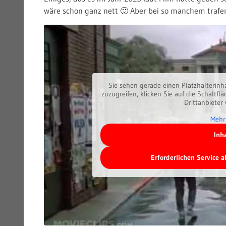
wäre schon ganz nett 🙂 Aber bei so manchem trafen
Sie sehen gerade einen Platzhalterinh
zuzugreifen, klicken Sie auf die Schaltfl
Drittanbieter
Mehr
Inh
Erforderlichen Service 