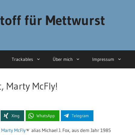
toff für Mettwurst
Trackables
Über mich
Impressum
, Marty McFly!
Xing
WhatsApp
Telegram
 Marty McFly
alias Michael J. Fox, aus dem Jahr 1985