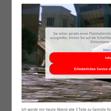
Sie sehen gerade einen Platzhalterinh
zuzugreifen, klicken Sie auf die Schaltfl
Drittanbieter
Mehr
Inh
Erforderlichen Service 
Ich werde mir heute Abend alle 3 Teile zu Gemüte fü