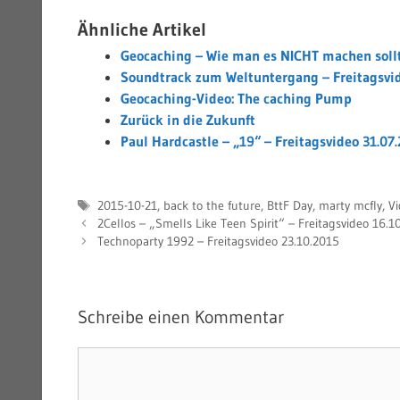
Ähnliche Artikel
Geocaching – Wie man es NICHT machen soll
Soundtrack zum Weltuntergang – Freitagsvid
Geocaching-Video: The caching Pump
Zurück in die Zukunft
Paul Hardcastle – „19“ – Freitagsvideo 31.07
Schlagwörter
2015-10-21
,
back to the future
,
BttF Day
,
marty mcfly
,
Vi
2Cellos – „Smells Like Teen Spirit“ – Freitagsvideo 16.1
Technoparty 1992 – Freitagsvideo 23.10.2015
Schreibe einen Kommentar
Kommentar