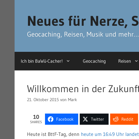
Zum
Zum
Inhalt
Inhalt
Neues für Nerze, S
springen
springen
Geocaching, Reisen, Musik und mehr…
Ich bin BaWü-Cacher!
Geocaching
Reisen
Willkommen in der Zukunft
21. Oktober 2015
von
Mark
10
Facebook
Twitter
Reddit
SHARES
Heute ist BttF-Tag, denn
heute um 16:49 Uhr landet