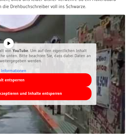
 die Drehbuchschreiber voll ins Schwarze.
alt von
YouTube
. Um auf den eigentlichen Inhalt
äche unten. Bitte beachten Sie, dass dabei Daten an
 weitergegeben werden.
 Informationen
alt entsperren
akzeptieren und Inhalte entsperren