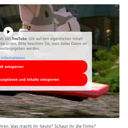
alt von
YouTube
. Um auf den eigentlichen Inhalt
äche unten. Bitte beachten Sie, dass dabei Daten an
 weitergegeben werden.
 Informationen
alt entsperren
akzeptieren und Inhalte entsperren
hren. Was macht ihr heute? Schaut ihr die Filme?