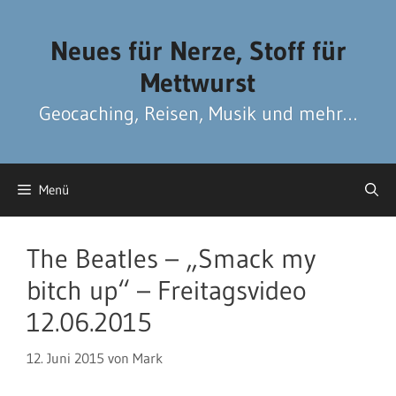
Zum
Zum
Inhalt
Inhalt
Neues für Nerze, Stoff für
springen
springen
Mettwurst
Geocaching, Reisen, Musik und mehr…
Menü
The Beatles – „Smack my
bitch up“ – Freitagsvideo
12.06.2015
12. Juni 2015
von
Mark